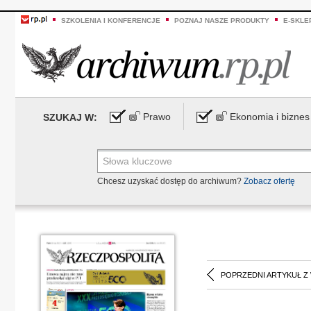
SZKOLENIA I KONFERENCJE
POZNAJ NASZE PRODUKTY
E-SKLE
Prawo
Ekonomia i biznes
SZUKAJ W:
Chcesz uzyskać dostęp do archiwum?
Zobacz ofertę
POPRZEDNI ARTYKUŁ Z