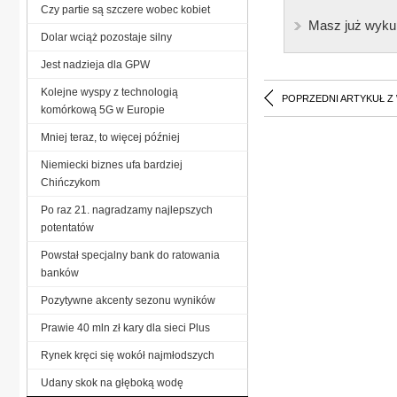
Czy partie są szczere wobec kobiet
Masz już wyku
Dolar wciąż pozostaje silny
Jest nadzieja dla GPW
Kolejne wyspy z technologią
POPRZEDNI ARTYKUŁ Z
komórkową 5G w Europie
Mniej teraz, to więcej później
Niemiecki biznes ufa bardziej
Chińczykom
Po raz 21. nagradzamy najlepszych
potentatów
Powstał specjalny bank do ratowania
banków
Pozytywne akcenty sezonu wyników
Prawie 40 mln zł kary dla sieci Plus
Rynek kręci się wokół najmłodszych
Udany skok na głęboką wodę