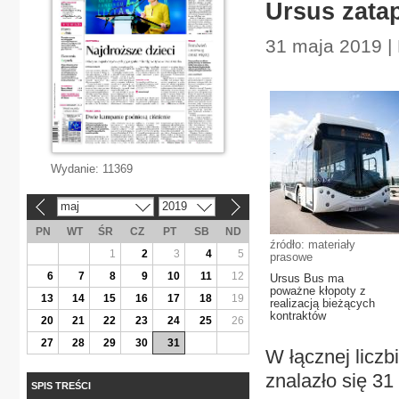
Ursus zata
31 maja 2019 |
Wydanie:
11369
maj
2019
«
»
PN
WT
ŚR
CZ
PT
SB
ND
źródło: materiały
1
2
3
4
5
prasowe
6
7
8
9
10
11
12
Ursus Bus ma
poważne kłopoty z
13
14
15
16
17
18
19
realizacją bieżących
kontraktów
20
21
22
23
24
25
26
27
28
29
30
31
W łącznej licz
znalazło się 3
SPIS TREŚCI