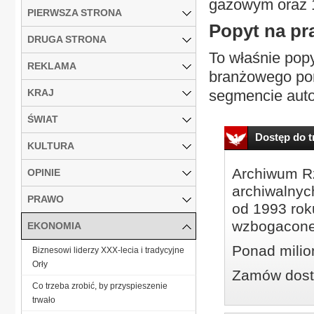
gazowym oraz 
PIERWSZA STRONA
Popyt na pr
DRUGA STRONA
To właśnie popy
REKLAMA
branżowego por
KRAJ
segmencie autob
ŚWIAT
Dostęp do tr
KULTURA
Archiwum Rz
OPINIE
archiwalnyc
PRAWO
od 1993 roku
wzbogacone
EKONOMIA
Ponad milio
Biznesowi liderzy XXX-lecia i tradycyjne
Orły
Zamów dostę
Co trzeba zrobić, by przyspieszenie
trwało