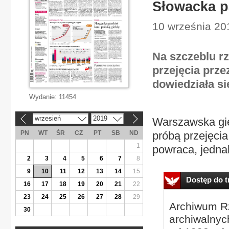
Słowacka pa
10 września 201
Na szczeblu 
przejęcia prze
dowiedziała s
Wydanie:
11454
wrzesień
2019
Warszawska gie
«
»
PN
WT
ŚR
CZ
PT
SB
ND
próbą przejęcia
1
powraca, jednak
2
3
4
5
6
7
8
9
10
11
12
13
14
15
Dostęp do tr
16
17
18
19
20
21
22
23
24
25
26
27
28
29
Archiwum Rz
30
archiwalnyc