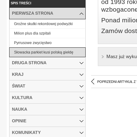
od 1993 roku
SPIS TREŚCI
wzbogacone
PIERWSZA STRONA
Ponad milio
Groźne skutki rekordowej podwyżki
Zamów dostę
Milion plus dla szpitali
Pyrrusowe zwycięstwo
Słowacka parkiet kusi polską giełdę
Masz już wyku
DRUGA STRONA
KRAJ
POPRZEDNI ARTYKUŁ Z
ŚWIAT
KULTURA
NAUKA
OPINIE
KOMUNIKATY