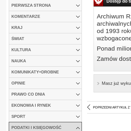
Dostęp do tr
PIERWSZA STRONA
Archiwum Rz
KOMENTARZE
archiwalnyc
KRAJ
od 1993 roku
wzbogacone
ŚWIAT
Ponad milio
KULTURA
Zamów dostę
NAUKA
KOMUNIKATY+DROBNE
OPINIE
Masz już wyku
PRAWO CO DNIA
EKONOMIA I RYNEK
POPRZEDNI ARTYKUŁ Z
SPORT
PODATKI I KSIĘGOWOŚĆ