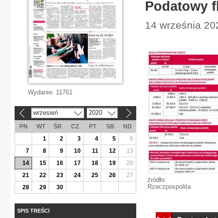
Podatowy f
14 września 202
Wydanie:
11761
wrzesień
2020
«
»
PN
WT
ŚR
CZ
PT
SB
ND
1
2
3
4
5
6
7
8
9
10
11
12
13
14
15
16
17
18
19
20
21
22
23
24
25
26
27
źródło:
Rzeczpospolita
28
29
30
SPIS TREŚCI