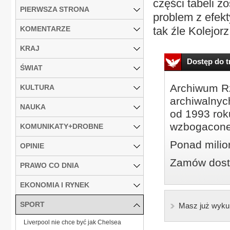
części tabeli z
PIERWSZA STRONA
problem z efekt
KOMENTARZE
tak źle Kolejorz.
KRAJ
Dostęp do tr
ŚWIAT
Archiwum Rz
KULTURA
archiwalnyc
NAUKA
od 1993 roku
wzbogacone
KOMUNIKATY+DROBNE
Ponad milio
OPINIE
Zamów dostę
PRAWO CO DNIA
EKONOMIA I RYNEK
SPORT
Masz już wyku
Liverpool nie chce być jak Chelsea