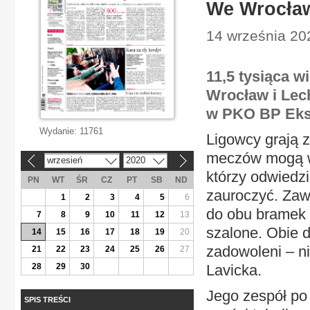
We Wrocław
14 września 202
11,5 tysiąca w
Wrocław i Lec
w PKO BP Ekst
Wydanie:
11761
Ligowcy grają z
meczów mogą wy
wrzesień
2020
«
»
którzy odwiedzi
PN
WT
ŚR
CZ
PT
SB
ND
zauroczyć. Zawo
1
2
3
4
5
6
do obu bramek w
7
8
9
10
11
12
13
szalone. Obie d
14
15
16
17
18
19
20
zadowoleni – ni
21
22
23
24
25
26
27
28
29
30
Lavicka.
Jego zespół po 
SPIS TREŚCI