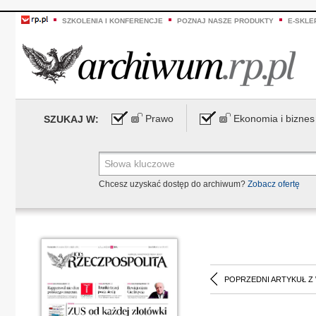
SZKOLENIA I KONFERENCJE
POZNAJ NASZE PRODUKTY
E-SKLE
Prawo
Ekonomia i biznes
SZUKAJ W:
Chcesz uzyskać dostęp do archiwum?
Zobacz ofertę
POPRZEDNI ARTYKUŁ Z