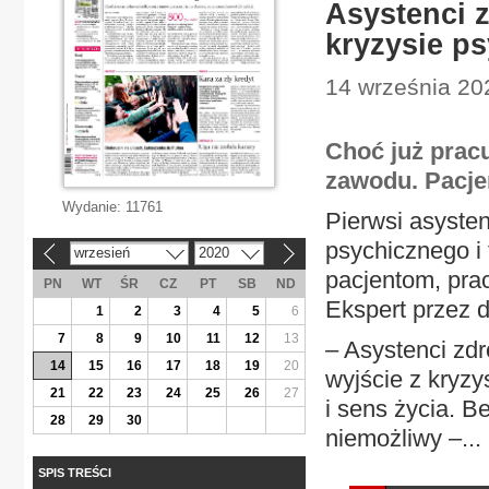
Asystenci 
kryzysie ps
14 września 202
Choć już pracu
zawodu. Pacjen
Wydanie:
11761
Pierwsi asysten
psychicznego i 
wrzesień
2020
«
»
pacjentom, pra
PN
WT
ŚR
CZ
PT
SB
ND
Ekspert przez 
1
2
3
4
5
6
7
8
9
10
11
12
13
– Asystenci zd
14
15
16
17
18
19
20
wyjście z kryz
21
22
23
24
25
26
27
i sens życia. B
28
29
30
niemożliwy –...
SPIS TREŚCI