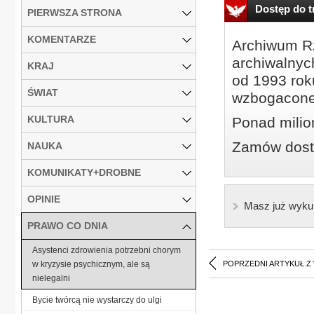
Dostęp do tr
PIERWSZA STRONA
KOMENTARZE
Archiwum Rz
archiwalnyc
KRAJ
od 1993 roku
ŚWIAT
wzbogacone
KULTURA
Ponad milio
Zamów dostę
NAUKA
KOMUNIKATY+DROBNE
OPINIE
Masz już wyku
PRAWO CO DNIA
Asystenci zdrowienia potrzebni chorym
w kryzysie psychicznym, ale są
POPRZEDNI ARTYKUŁ Z
nielegalni
Bycie twórcą nie wystarczy do ulgi