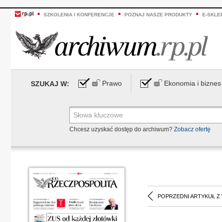
SZKOLENIA I KONFERENCJE
POZNAJ NASZE PRODUKTY
E-SKLE
Prawo
Ekonomia i biznes
SZUKAJ W:
Chcesz uzyskać dostęp do archiwum?
Zobacz ofertę
POPRZEDNI ARTYKUŁ Z