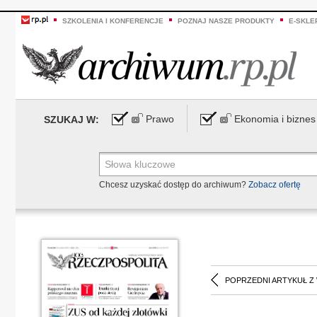
SZKOLENIA I KONFERENCJE
POZNAJ NASZE PRODUKTY
E-SKLE
Prawo
Ekonomia i biznes
SZUKAJ W:
Chcesz uzyskać dostęp do archiwum?
Zobacz ofertę
POPRZEDNI ARTYKUŁ Z