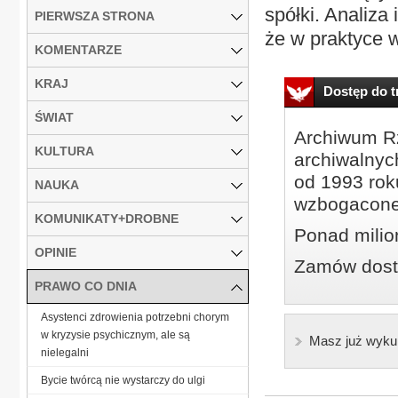
spółki. Analiza
PIERWSZA STRONA
że w praktyce w
KOMENTARZE
KRAJ
Dostęp do tr
ŚWIAT
Archiwum Rz
KULTURA
archiwalnyc
od 1993 roku
NAUKA
wzbogacone
KOMUNIKATY+DROBNE
Ponad milio
OPINIE
Zamów dostę
PRAWO CO DNIA
Asystenci zdrowienia potrzebni chorym
w kryzysie psychicznym, ale są
Masz już wyku
nielegalni
Bycie twórcą nie wystarczy do ulgi