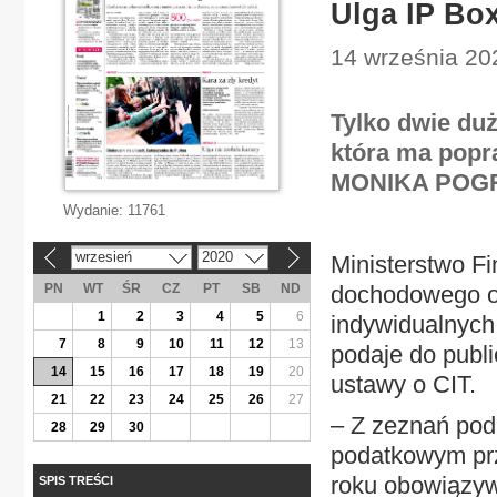
Ulga IP Box
14 września 20
Tylko dwie duż
która ma popr
MONIKA PO
Wydanie:
11761
wrzesień
2020
Ministerstwo F
«
»
PN
WT
ŚR
CZ
PT
SB
ND
dochodowego od
1
2
3
4
5
6
indywidualnych 
7
8
9
10
11
12
13
podaje do publi
14
15
16
17
18
19
20
ustawy o CIT.
21
22
23
24
25
26
27
– Z zeznań pod
28
29
30
podatkowym prz
roku obowiązywa
SPIS TREŚCI