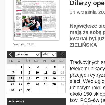
Dilerzy ope
14 września 20
Największe sie
mają za sobą 
kwartał był ju
ZIELIŃSKA
Wydanie:
11761
wrzesień
2020
«
»
PN
WT
ŚR
CZ
PT
SB
ND
Tradycyjnych s
1
2
3
4
5
6
telekomunikacyj
7
8
9
10
11
12
13
przejęć i cyfry
14
15
16
17
18
19
20
sieci. Według 
21
22
23
24
25
26
27
ubiegłym roku 
28
29
30
około 150 sklep
tzw. POS-ów (an
SPIS TREŚCI