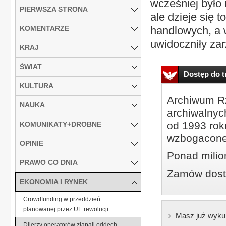
wcześniej było 
PIERWSZA STRONA
ale dzieje się t
KOMENTARZE
handlowych, a w
uwidoczniły zar
KRAJ
ŚWIAT
Dostęp do tr
KULTURA
Archiwum Rz
NAUKA
archiwalnyc
od 1993 roku
KOMUNIKATY+DROBNE
wzbogacone
OPINIE
Ponad milio
PRAWO CO DNIA
Zamów dostę
EKONOMIA I RYNEK
Crowdfunding w przeddzień
planowanej przez UE rewolucji
Masz już wyku
Dilerzy operatorów złapali oddech