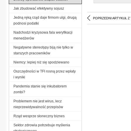
Jak zbudować efektywny sojusz
Jedną ręką rząd daje firmom ulgi, drugą
POPRZEDNI ARTYKUŁ Z
podnosi podatki
Nadchodzi kryzysowa fala weryfikacji
menedżerów
Negatywne stereotypy biją nie tylko w
starszych pracowników
Niemcy: lepiej niż się spodziewano
Oszczędności w TFI rosną przez wpłaty
i wyniki
Pandemia stanie się inkubatorem
zombi?
Problemem nie jest wirus, lecz
nieprzewidywalność przepisów
Rząd wesprze słoneczny biznes
Sektor zdrowia potrzebuje myślenia
strategicznego