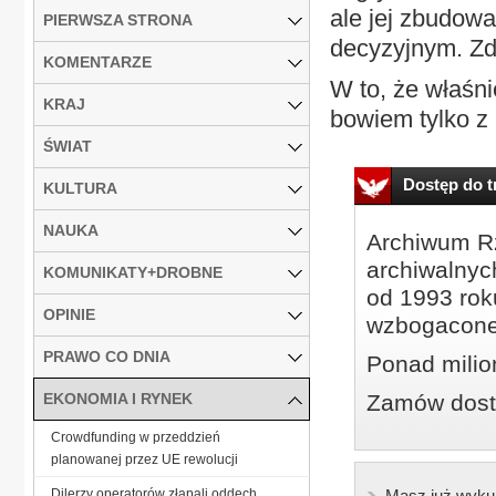
ale jej zbudow
PIERWSZA STRONA
decyzyjnym. Zdo
KOMENTARZE
W to, że właśn
KRAJ
bowiem tylko z
ŚWIAT
Dostęp do tr
KULTURA
NAUKA
Archiwum Rz
archiwalnyc
KOMUNIKATY+DROBNE
od 1993 roku
OPINIE
wzbogacone
PRAWO CO DNIA
Ponad milio
EKONOMIA I RYNEK
Zamów dostę
Crowdfunding w przeddzień
planowanej przez UE rewolucji
Dilerzy operatorów złapali oddech
Masz już wyku