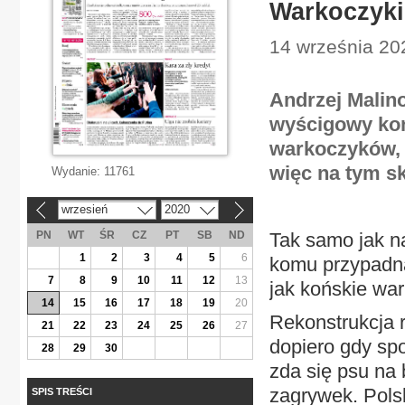
Warkoczyki 
14 września 20
Andrzej Malin
wyścigowy koń
warkoczyków, 
więc na tym s
Wydanie:
11761
wrzesień
2020
«
»
PN
WT
ŚR
CZ
PT
SB
ND
Tak samo jak na
1
2
3
4
5
6
komu przypadną
7
8
9
10
11
12
13
jak końskie war
14
15
16
17
18
19
20
Rekonstrukcja 
21
22
23
24
25
26
27
dopiero gdy sp
28
29
30
zda się psu na
zagrywek. Polsk
SPIS TREŚCI