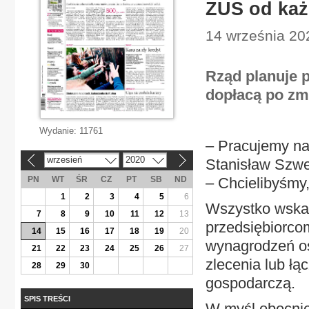
ZUS od każ
14 września 20
Rząd planuje 
dopłacą po z
Wydanie:
11761
– Pracujemy na
wrzesień
2020
Stanisław Szwed
«
»
PN
WT
ŚR
CZ
PT
SB
ND
– Chcielibyśmy,
1
2
3
4
5
6
Wszystko wskaz
7
8
9
10
11
12
13
przedsiębiorcom
14
15
16
17
18
19
20
wynagrodzeń os
21
22
23
24
25
26
27
zlecenia lub łą
28
29
30
gospodarczą.
SPIS TREŚCI
W myśl obecnie 