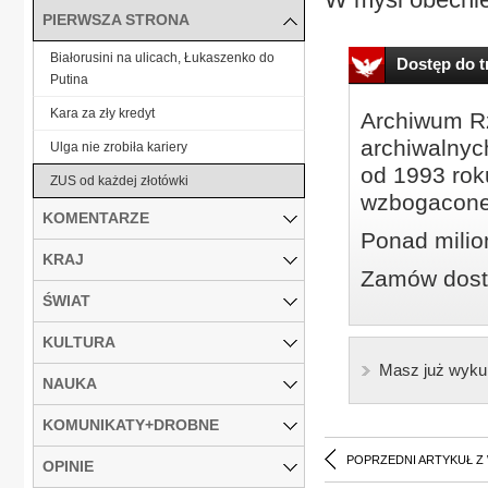
PIERWSZA STRONA
Białorusini na ulicach, Łukaszenko do
Dostęp do tr
Putina
Kara za zły kredyt
Archiwum Rz
archiwalnyc
Ulga nie zrobiła kariery
od 1993 roku
ZUS od każdej złotówki
wzbogacone
KOMENTARZE
Ponad milio
KRAJ
Zamów dostę
ŚWIAT
KULTURA
Masz już wyku
NAUKA
KOMUNIKATY+DROBNE
POPRZEDNI ARTYKUŁ Z
OPINIE