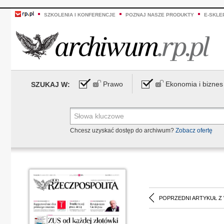
SZKOLENIA I KONFERENCJE
POZNAJ NASZE PRODUKTY
E-SKLE
Prawo
Ekonomia i biznes
SZUKAJ W:
Chcesz uzyskać dostęp do archiwum?
Zobacz ofertę
POPRZEDNI ARTYKUŁ Z