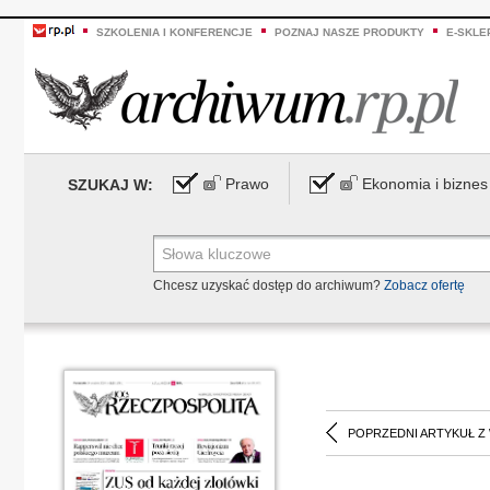
SZKOLENIA I KONFERENCJE
POZNAJ NASZE PRODUKTY
E-SKLE
Prawo
Ekonomia i biznes
SZUKAJ W:
Chcesz uzyskać dostęp do archiwum?
Zobacz ofertę
POPRZEDNI ARTYKUŁ Z