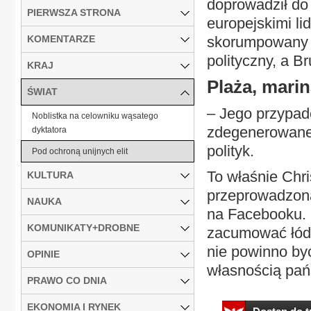
doprowadził do
PIERWSZA STRONA
europejskimi li
KOMENTARZE
skorumpowany i
polityczny, a Br
KRAJ
Plaża, marin
ŚWIAT
– Jego przypade
Noblistka na celowniku wąsatego
zdegenerowane 
dyktatora
polityk.
Pod ochroną unijnych elit
To właśnie Chr
KULTURA
przeprowadzoną
NAUKA
na Facebooku. 
KOMUNIKATY+DROBNE
zacumować łód
nie powinno być
OPINIE
własnością pańs
PRAWO CO DNIA
EKONOMIA I RYNEK