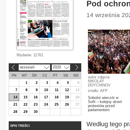
Pod ochroną
14 września 202
Wydanie:
11761
wrzesień
2020
«
»
PN
WT
ŚR
CZ
PT
SB
ND
autor zdjęcia:
NIKOLAY
1
2
3
4
5
6
DOYCHINOV
7
8
9
10
11
12
13
źródło: AFP
14
15
16
17
18
19
20
Sobotni wieczór w
Sofii – kolejny dzień
21
22
23
24
25
26
27
protestów przed
parlamentem
28
29
30
Według tego pra
SPIS TREŚCI