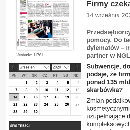
Firmy czeka
14 września 20
Przedsiębiorcy
pomocy. Do te
dylematów – m
partner w NGL
Wydanie:
11761
Subwencje, do
wrzesień
2020
«
»
podaje, że fir
PN
WT
ŚR
CZ
PT
SB
ND
ponad 135 mld
1
2
3
4
5
6
skarbówka?
7
8
9
10
11
12
13
14
15
16
17
18
19
20
Zmian podatkow
21
22
23
24
25
26
27
kosmetycznymi.
28
29
30
uzupełniające d
kompleksowych 
SPIS TREŚCI