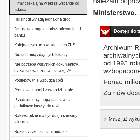
należało odprow
Firmy czekają na większe wsparcie od
fiskusa
Ministerstwo
...
Hulajnogi wyjadą jednak na drogi
Jest nowa droga do odszkodowania od
Dostęp do tr
banku
Kolejna rewolucja w składkach ZUS
Archiwum Rz
archiwalnyc
Nie ochronią zdających lekarzy
od 1993 roku
Nie potrzeba wszystkich dokumentów,
wzbogacone
by zastosować zerową stawkę VAT
Postępowanie wzbudza spór
Ponad milio
Promował napój i zaszkodził sobie
Zamów dostę
Przedsiębiorcy mogą przesuwać
podatkowe koszty. Na razie
Rak wszędzie ma być diagnozowany
Masz już wyku
tak samo
Różne ryzyko, ten sam podatek