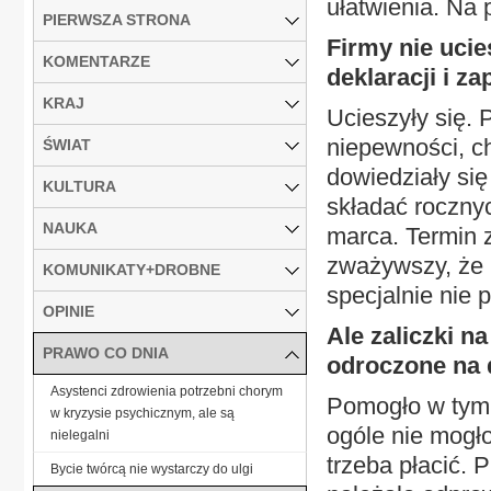
ułatwienia. Na 
PIERWSZA STRONA
Firmy nie ucie
KOMENTARZE
deklaracji i z
KRAJ
Ucieszyły się.
niepewności, ch
ŚWIAT
dowiedziały się
KULTURA
składać rocznyc
NAUKA
marca. Termin z
zważywszy, że p
KOMUNIKATY+DROBNE
specjalnie nie 
OPINIE
Ale zaliczki 
PRAWO CO DNIA
odroczone na 
Asystenci zdrowienia potrzebni chorym
Pomogło w tym 
w kryzysie psychicznym, ale są
ogóle nie mogło
nielegalni
trzeba płacić.
Bycie twórcą nie wystarczy do ulgi