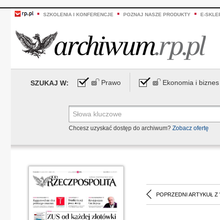
SZKOLENIA I KONFERENCJE
POZNAJ NASZE PRODUKTY
E-SKLE
Prawo
Ekonomia i biznes
SZUKAJ W:
Chcesz uzyskać dostęp do archiwum?
Zobacz ofertę
POPRZEDNI ARTYKUŁ Z