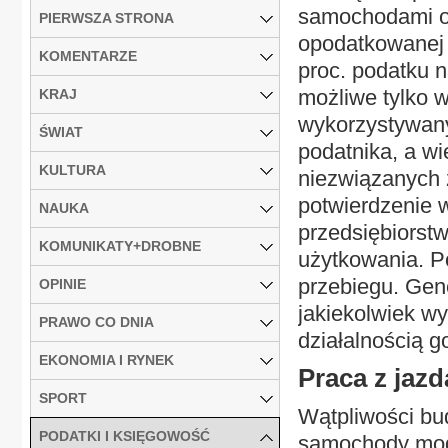
samochodami o
PIERWSZA STRONA
opodatkowanej V
KOMENTARZE
proc. podatku n
możliwe tylko w
KRAJ
wykorzystywany
ŚWIAT
podatnika, a wi
KULTURA
niezwiązanych z
potwierdzenie 
NAUKA
przedsiębiorst
KOMUNIKATY+DROBNE
użytkowania. P
przebiegu. Gene
OPINIE
jakiekolwiek 
PRAWO CO DNIA
działalnością g
EKONOMIA I RYNEK
Praca z jazd
SPORT
Wątpliwości bu
PODATKI I KSIĘGOWOŚĆ
samochody mogą