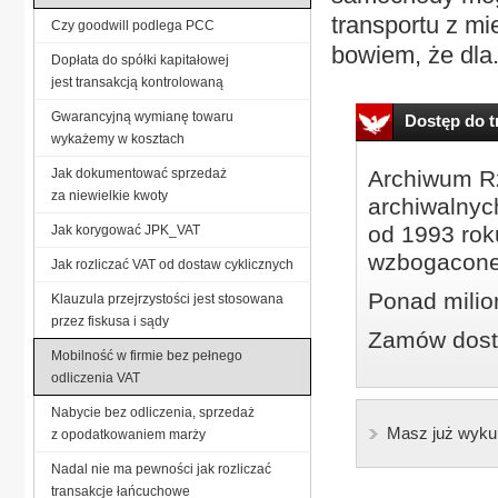
transportu z mi
Czy goodwill podlega PCC
bowiem, że dla.
Dopłata do spółki kapitałowej
jest transakcją kontrolowaną
Gwarancyjną wymianę towaru
Dostęp do tr
wykażemy w kosztach
Jak dokumentować sprzedaż
Archiwum Rz
za niewielkie kwoty
archiwalnyc
od 1993 roku
Jak korygować JPK_VAT
wzbogacone
Jak rozliczać VAT od dostaw cyklicznych
Ponad milio
Klauzula przejrzystości jest stosowana
przez fiskusa i sądy
Zamów dostę
Mobilność w firmie bez pełnego
odliczenia VAT
Nabycie bez odliczenia, sprzedaż
Masz już wyku
z opodatkowaniem marży
Nadal nie ma pewności jak rozliczać
transakcje łańcuchowe