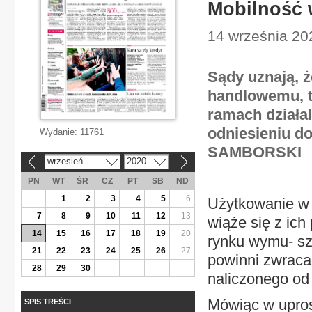
Mobilność 
14 września 202
Sądy uznają, ż
handlowemu, t
ramach działal
odniesieniu d
Wydanie:
11761
SAMBORSKI
wrzesień
2020
«
»
PN
WT
ŚR
CZ
PT
SB
ND
1
2
3
4
5
6
Użytkowanie w 
7
8
9
10
11
12
13
wiąże się z ic
14
15
16
17
18
19
20
rynku wymu- sz
21
22
23
24
25
26
27
powinni zwraca
28
29
30
naliczonego od
Mówiąc w upro
SPIS TREŚCI