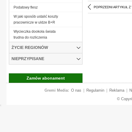
Podatowy flesz
POPRZEDNI ARTYKUŁ Z
W jaki sposób ustalić koszty
pracownicze w uldze B+R
Wycieczka dookoła świata
trudna do rozliczenia
ŻYCIE REGIONÓW
NIEPRZYPISANE
Zamów abonament
Gremi Media:
O nas
|
Regulamin
|
Reklama
|
N
© Copyr