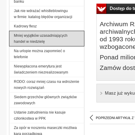
banku
Dostęp do tr
Jak nie wdrażać whistleblowingu
w firmie: katalog błędów organizacji
Archiwum Rz
Kadrowy flesz
archiwalnyc
Mniej wyjątków uzasadniających
od 1993 roku
handel w niedzielę
wzbogacone
Na urlopie można zapomnieć o
Ponad milio
telefonie
Niewypłacona emerytura jest
Zamów dostę
świadczeniem niezrealizowanym
RODO: coraz mniej czasu na wdrożenie
nowych rozwiązań
Masz już wyku
Siedem grzechów głównych związków
zawodowych
Ustanie zatrudnienia nie kasuje
POPRZEDNI ARTYKUŁ Z
członkostwa w PPK
Za opór w noszeniu maseczki możliwa
kara porządkowa