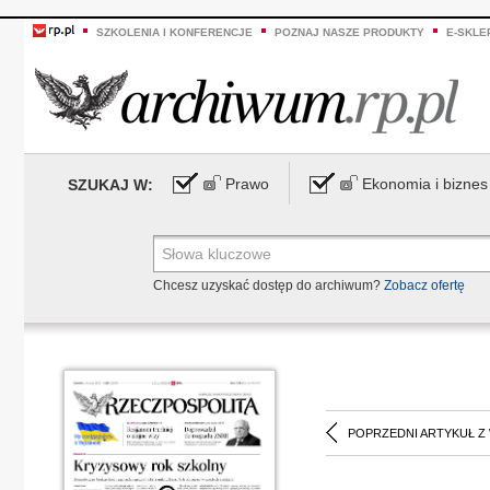
SZKOLENIA I KONFERENCJE
POZNAJ NASZE PRODUKTY
E-SKLE
Prawo
Ekonomia i biznes
SZUKAJ W:
Chcesz uzyskać dostęp do archiwum?
Zobacz ofertę
POPRZEDNI ARTYKUŁ Z