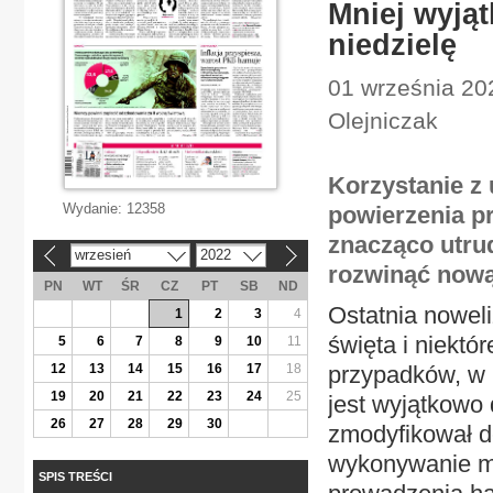
Mniej wyją
niedzielę
01 września 202
Olejniczak
Korzystanie z
Wydanie:
12358
powierzenia p
znacząco utru
wrzesień
2022
«
»
rozwinąć nową 
PN
WT
ŚR
CZ
PT
SB
ND
Ostatnia noweli
1
2
3
4
święta i niektó
5
6
7
8
9
10
11
12
13
14
15
16
17
18
przypadków, w 
19
20
21
22
23
24
25
jest wyjątkowo
26
27
28
29
30
zmodyfikował de
wykonywanie m
SPIS TREŚCI