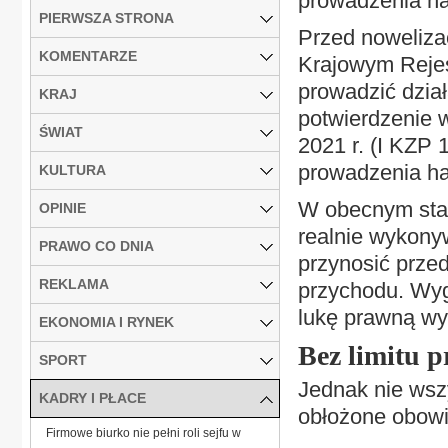
prowadzenia ha
PIERWSZA STRONA
Przed noweliza
KOMENTARZE
Krajowym Rejes
prowadzić dział
KRAJ
potwierdzenie 
ŚWIAT
2021 r. (I KZP 
prowadzenia ha
KULTURA
W obecnym stan
OPINIE
realnie wykony
PRAWO CO DNIA
przynosić przed
REKLAMA
przychodu. Wyg
lukę prawną wy
EKONOMIA I RYNEK
Bez limitu 
SPORT
Jednak nie wsz
KADRY I PŁACE
obłożone obowi
Firmowe biurko nie pełni roli sejfu w