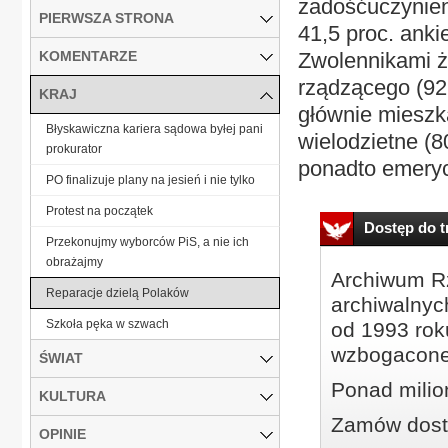
zadośćuczynieni
PIERWSZA STRONA
41,5 proc. anki
KOMENTARZE
Zwolennikami ż
rządzącego (92 
KRAJ
głównie mieszk
Błyskawiczna kariera sądowa byłej pani
wielodzietne (8
prokurator
ponadto emeryci 
PO finalizuje plany na jesień i nie tylko
Protest na początek
Dostęp do tr
Przekonujmy wyborców PiS, a nie ich
obrażajmy
Archiwum Rz
Reparacje dzielą Polaków
archiwalnyc
Szkoła pęka w szwach
od 1993 roku
wzbogacone
ŚWIAT
Ponad milio
KULTURA
Zamów dostę
OPINIE