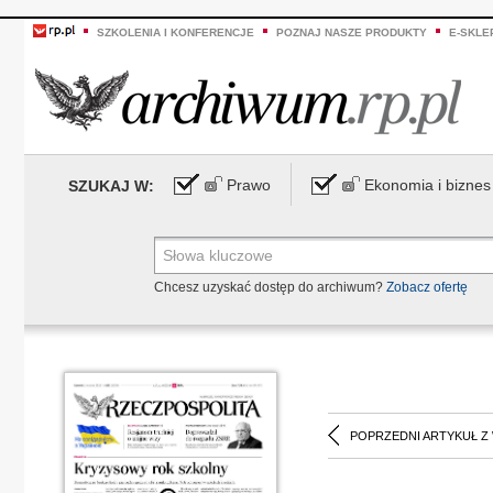
SZKOLENIA I KONFERENCJE
POZNAJ NASZE PRODUKTY
E-SKLE
Prawo
Ekonomia i biznes
SZUKAJ W:
Chcesz uzyskać dostęp do archiwum?
Zobacz ofertę
POPRZEDNI ARTYKUŁ Z