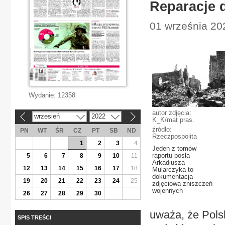
Reparacje 
01 września 202
Wydanie:
12358
autor zdjęcia:
wrzesień
2022
«
»
K_K/mat pras.
źródło:
PN
WT
ŚR
CZ
PT
SB
ND
Rzeczpospolita
1
2
3
4
Jeden z tomów
raportu posła
5
6
7
8
9
10
11
Arkadiusza
12
13
14
15
16
17
18
Mularczyka to
dokumentacja
19
20
21
22
23
24
25
zdjęciowa zniszczeń
wojennych
26
27
28
29
30
uważa, że Pol
SPIS TREŚCI