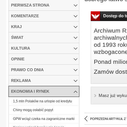
PIERWSZA STRONA
Dostęp do tr
KOMENTARZE
KRAJ
Archiwum Rz
archiwalnyc
ŚWIAT
od 1993 roku
KULTURA
wzbogacone
OPINIE
Ponad milio
PRAWO CO DNIA
Zamów dostę
REKLAMA
EKONOMIA I RYNEK
Masz już wyku
1,5 mln Polaków na urlopie od kredytu
Chiny mogą osłabić popyt
GPW wciąż czeka na zagraniczne marki
POPRZEDNI ARTYKUŁ Z