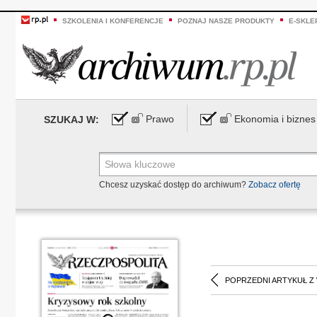
SZKOLENIA I KONFERENCJE
POZNAJ NASZE PRODUKTY
E-SKLE
Prawo
Ekonomia i biznes
SZUKAJ W:
Chcesz uzyskać dostęp do archiwum?
Zobacz ofertę
POPRZEDNI ARTYKUŁ Z