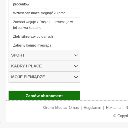
procentów
Wzrost cen może sięgnąć 20 proc.
Zachód wojuje z Rosją i… inwestuje w
jej paliwa kopalne
Złoty silniejszy po danych
Żałosny koniec miesiąca
SPORT
KADRY I PŁACE
MOJE PIENIĄDZE
Zamów abonament
Gremi Media:
O nas
|
Regulamin
|
Reklama
|
N
© Copyr