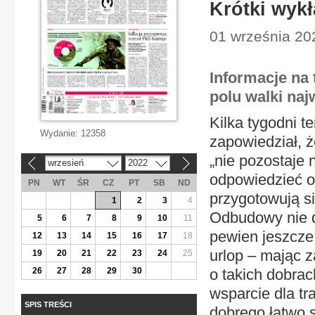
Krótki wykła
01 września 202
Informacje na 
polu walki naj
Kilka tygodni t
Wydanie:
12358
zapowiedział, ż
„nie pozostaje 
wrzesień
2022
«
»
odpowiedzieć 
PN
WT
ŚR
CZ
PT
SB
ND
przygotowują si
1
2
3
4
Odbudowy nie d
5
6
7
8
9
10
11
pewien jeszcze
12
13
14
15
16
17
18
urlop – mając 
19
20
21
22
23
24
25
26
27
28
29
30
o takich dobrac
wsparcie dla tr
SPIS TREŚCI
dobrego łatwo s