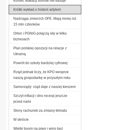
Koniec wakacji bonów nie kasuje
Krótki wykład o historii artylerii
Nadciąga zmierzch OFE. Mają mniej niż
15 mln członków
Orlen i PGNiG połączą siły w kilku
biznesach
Plan polskiej opozycji na relacje z
Ukrainą
Powrót do szkoły bardziej cyfrowej
Rząd jednak liczy, że KPO wesprze
naszą gospodarkę w przyszłym roku
Samorządy: rząd daje z naszej kieszeni
Szczyt inflacji i dno recesji jeszcze
przed nami
Słony rachunek za zmiany klimatu
W skrócie
Wielki boom na piwo i wino bez