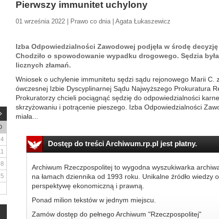
Pierwszy immunitet uchylony
01 września 2022 | Prawo co dnia | Agata Łukaszewicz
Izba Odpowiedzialności Zawodowej podjęła w środę decyzję 
Chodziło o spowodowanie wypadku drogowego. Sędzia była t
licznych złamań.
Wniosek o uchylenie immunitetu sędzi sądu rejonowego Marii C. 
ówczesnej Izbie Dyscyplinarnej Sądu Najwyższego Prokuratura
Prokuratorzy chcieli pociągnąć sędzię do odpowiedzialności kar
skrzyżowaniu i potrącenie pieszego. Izba Odpowiedzialności Zawo
miała...
D
4
Dostęp do treści Archiwum.rp.pl jest płatny.
11
18
Archiwum Rzeczpospolitej to wygodna wyszukiwarka archiw
25
na łamach dziennika od 1993 roku. Unikalne źródło wiedzy o
perspektywę ekonomiczną i prawną.
Ponad milion tekstów w jednym miejscu.
Zamów dostęp do pełnego Archiwum "Rzeczpospolitej"