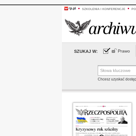
SZKOLENIA I KONFERENCJE
PO
Prawo
SZUKAJ W:
Chcesz uzyskać dostę