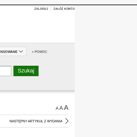
ZALOGUJ
ZAŁÓŻ KONTO
ANSOWANE
+ POMOC
A
A
A
NASTĘPNY ARTYKUŁ Z WYDANIA