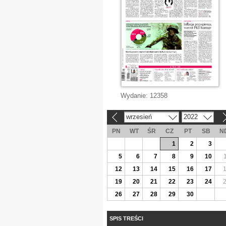
Wydanie:
12358
wrzesień
2022
«
»
PN
WT
ŚR
CZ
PT
SB
N
1
2
3
5
6
7
8
9
10
12
13
14
15
16
17
19
20
21
22
23
24
26
27
28
29
30
SPIS TREŚCI