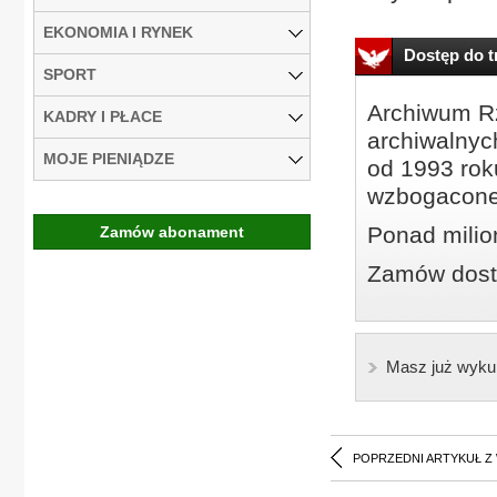
EKONOMIA I RYNEK
Dostęp do tr
SPORT
Archiwum Rz
KADRY I PŁACE
archiwalnyc
MOJE PIENIĄDZE
od 1993 roku
wzbogacone
Ponad milio
Zamów abonament
Zamów dostę
Masz już wyku
POPRZEDNI ARTYKUŁ Z