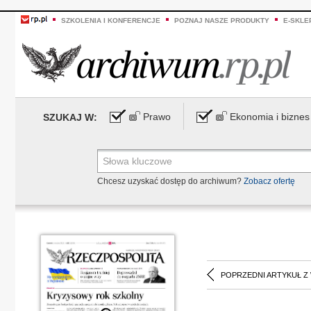
SZKOLENIA I KONFERENCJE
POZNAJ NASZE PRODUKTY
E-SKLE
Prawo
Ekonomia i biznes
SZUKAJ W:
Chcesz uzyskać dostęp do archiwum?
Zobacz ofertę
POPRZEDNI ARTYKUŁ Z