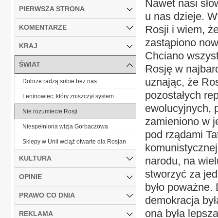
Nawet nasi słow
PIERWSZA STRONA
u nas dzieje. 
KOMENTARZE
Rosji i wiem, ż
zastąpiono now
KRAJ
Chciano wszystk
ŚWIAT
Rosję w najbard
uznając, że Ros
Dobrze radzą sobie bez nas
pozostałych rep
Leninowiec, który zniszczył system
ewolucyjnych, 
Nie rozumiecie Rosji
zamieniono w je
Niespełniona wizja Gorbaczowa
pod rządami Tat
Sklepy w Unii wciąż otwarte dla Rosjan
komunistycznej 
KULTURA
narodu, na wie
stworzyć za je
OPINIE
było poważne. 
PRAWO CO DNIA
demokracja była
ona była lepsza
REKLAMA