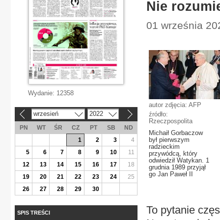
Nie rozumie
01 września 202
Wydanie:
12358
autor zdjęcia: AFP
wrzesień
2022
źródło:
«
»
Rzeczpospolita
PN
WT
ŚR
CZ
PT
SB
ND
Michaił Gorbaczow
był pierwszym
1
2
3
4
radzieckim
5
6
7
8
9
10
11
przywódcą, który
odwiedził Watykan. 1
12
13
14
15
16
17
18
grudnia 1989 przyjął
go Jan Paweł II
19
20
21
22
23
24
25
26
27
28
29
30
To pytanie częs
SPIS TREŚCI