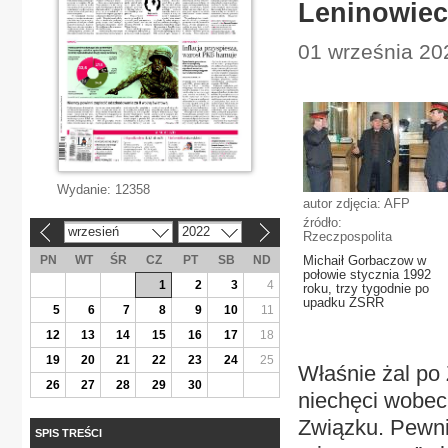
Leninowiec,
01 września 20
Wydanie:
12358
autor zdjęcia: AFP
źródło:
wrzesień
2022
«
»
Rzeczpospolita
PN
WT
ŚR
CZ
PT
SB
ND
Michaił Gorbaczow w
połowie stycznia 1992
1
2
3
4
roku, trzy tygodnie po
upadku ZSRR
5
6
7
8
9
10
11
12
13
14
15
16
17
18
19
20
21
22
23
24
25
Właśnie żal po
26
27
28
29
30
niechęci wobec
Związku. Pewni
SPIS TREŚCI