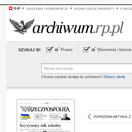
SZKOLENIA I KONFERENCJE
POZNAJ NASZE PRODUKTY
E-SKLE
Prawo
Ekonomia i biznes
SZUKAJ W:
Chcesz uzyskać dostęp do archiwum?
Zobacz ofertę
POPRZEDNI ARTYKUŁ Z