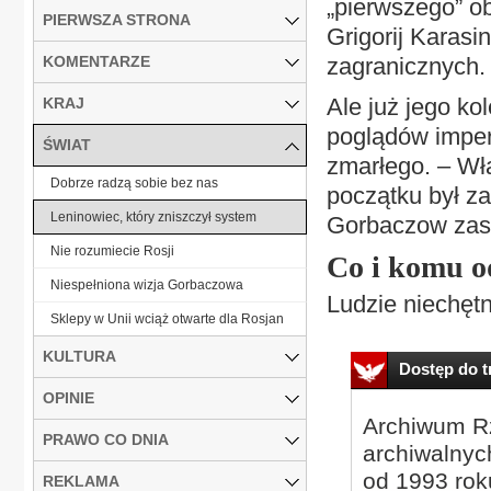
„pierwszego” o
PIERWSZA STRONA
Grigorij Karasi
KOMENTARZE
zagranicznych.
Ale już jego k
KRAJ
poglądów imper
ŚWIAT
zmarłego. – Wł
Dobrze radzą sobie bez nas
początku był za
Leninowiec, który zniszczył system
Gorbaczow zasł
Nie rozumiecie Rosji
Co i komu o
Niespełniona wizja Gorbaczowa
Ludzie niechęt
Sklepy w Unii wciąż otwarte dla Rosjan
KULTURA
Dostęp do tr
OPINIE
Archiwum Rz
PRAWO CO DNIA
archiwalnyc
od 1993 roku
REKLAMA