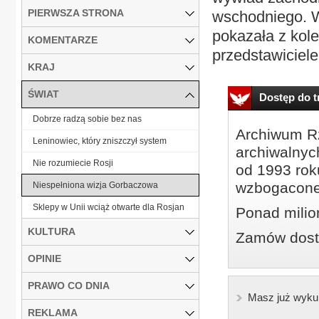
PIERWSZA STRONA
wschodniego. W
pokazała z kol
KOMENTARZE
przedstawiciele
KRAJ
ŚWIAT
Dostęp do tr
Dobrze radzą sobie bez nas
Archiwum Rz
Leninowiec, który zniszczył system
archiwalnyc
Nie rozumiecie Rosji
od 1993 roku
wzbogacone
Niespełniona wizja Gorbaczowa
Sklepy w Unii wciąż otwarte dla Rosjan
Ponad milio
KULTURA
Zamów dostę
OPINIE
PRAWO CO DNIA
Masz już wyku
REKLAMA