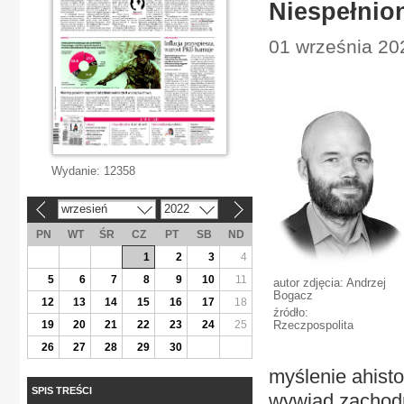
Niespełnio
01 września 202
Wydanie:
12358
wrzesień
2022
«
»
PN
WT
ŚR
CZ
PT
SB
ND
1
2
3
4
5
6
7
8
9
10
11
autor zdjęcia: Andrzej
Bogacz
12
13
14
15
16
17
18
źródło:
19
20
21
22
23
24
25
Rzeczpospolita
26
27
28
29
30
myślenie ahist
SPIS TREŚCI
wywiad zachodn