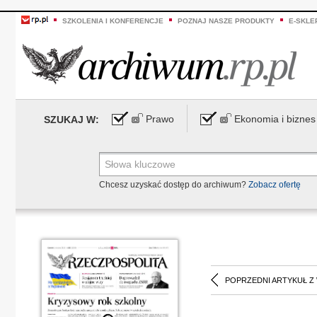
SZKOLENIA I KONFERENCJE
POZNAJ NASZE PRODUKTY
E-SKLE
Prawo
Ekonomia i biznes
SZUKAJ W:
Chcesz uzyskać dostęp do archiwum?
Zobacz ofertę
POPRZEDNI ARTYKUŁ Z