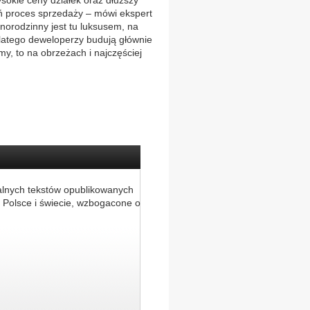
sokie ceny działek oraz dłuższy
ań proces sprzedaży – mówi ekspert
norodzinny jest tu luksusem, na
Dlatego deweloperzy budują głównie
my, to na obrzeżach i najczęściej
alnych tekstów opublikowanych
 Polsce i świecie, wzbogacone o