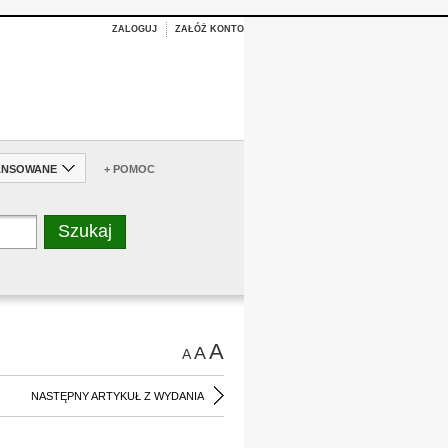
ZALOGUJ
ZAŁÓŻ KONTO
ANSOWANE
+ POMOC
A
A
A
NASTĘPNY ARTYKUŁ Z WYDANIA