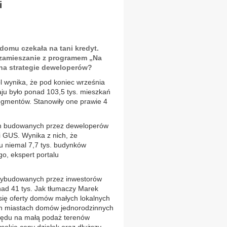
i
domu czekała na tani kredyt.
k zamieszanie z programem „Na
 na strategie deweloperów?
 wynika, że pod koniec września
aju było ponad 103,5 tys. mieszkań
segmentów. Stanowiły one prawie 4
ch budowanych przez deweloperów
ki GUS. Wynika z nich, że
ku niemal 7,7 tys. budynków
o, ekspert portalu
 wybudowanych przez inwestorów
nad 41 tys. Jak tłumaczy Marek
 się oferty domów małych lokalnych
ch miastach domów jednorodzinnych
lędu na małą podaż terenów