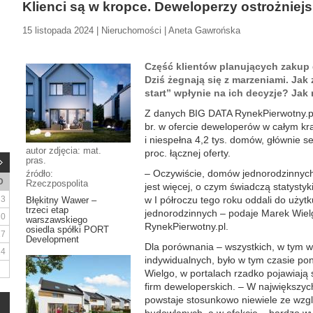
Klienci są w kropce. Deweloperzy ostrożniejs
15 listopada 2024 | Nieruchomości | Aneta Gawrońska
Część klientów planujących zakup 
Dziś żegnają się z marzeniami. Ja
start” wpłynie na ich decyzje? Jak
Z danych BIG DATA RynekPierwotny.pl
br. w ofercie deweloperów w całym kr
i niespełna 4,2 tys. domów, głównie 
autor zdjęcia: mat.
proc. łącznej oferty.
pras.
– Oczywiście, domów jednorodzinny
źródło:
D
Rzeczpospolita
jest więcej, o czym świadczą statysty
3
w I półroczu tego roku oddali do użyt
Błękitny Wawer –
trzeci etap
jednorodzinnych – podaje Marek Wielg
10
warszawskiego
RynekPierwotny.pl.
osiedla spółki PORT
17
Development
Dla porównania – wszystkich, w tym
24
indywidualnych, było w tym czasie po
Wielgo, w portalach rzadko pojawiają
firm deweloperskich. – W największy
powstaje stosunkowo niewiele ze wzg