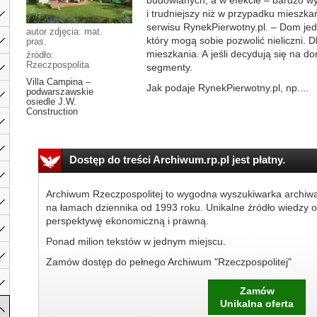
budowlanych, a w efekcie – bardzo wy
i trudniejszy niż w przypadku mieszk
serwisu RynekPierwotny.pl. – Dom jed
autor zdjęcia: mat.
który mogą sobie pozwolić nieliczni. 
pras.
mieszkania. A jeśli decydują się na do
źródło:
Rzeczpospolita
segmenty.
Villa Campina –
Jak podaje RynekPierwotny.pl, np....
podwarszawskie
osiedle J.W.
Construction
Dostęp do treści Archiwum.rp.pl jest płatny.
Archiwum Rzeczpospolitej to wygodna wyszukiwarka archiw
na łamach dziennika od 1993 roku. Unikalne źródło wiedzy o
perspektywę ekonomiczną i prawną.
Ponad milion tekstów w jednym miejscu.
Zamów dostęp do pełnego Archiwum "Rzeczpospolitej"
Zamów
Unikalna oferta