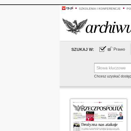
SZKOLENIA I KONFERENCJE
PO
Prawo
SZUKAJ W:
Chcesz uzyskać dostę