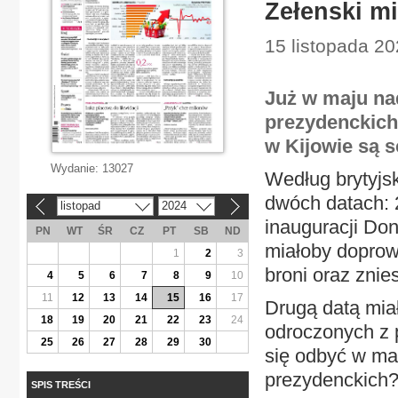
Zełenski mi
15 listopada 20
Już w maju n
prezydenckich
w Kijowie są s
Wydanie:
13027
Według brytyjs
dwóch datach: 2
listopad
2024
«
»
inauguracji Do
PN
WT
ŚR
CZ
PT
SB
ND
miałoby doprow
1
2
3
broni oraz znie
4
5
6
7
8
9
10
11
12
13
14
15
16
17
Drugą datą mia
18
19
20
21
22
23
24
odroczonych z 
25
26
27
28
29
30
się odbyć w ma
prezydenckich? 
SPIS TREŚCI