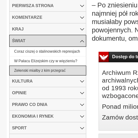
– Po zniesieni
PIERWSZA STRONA
najmniej pół r
KOMENTARZE
musiałaby pows
powojennych. N
KRAJ
dokumentu, oma
ŚWIAT
Coraz ciszej o stalinowskich represjach
Dostęp do tr
W Pałacu Elizejskim czy w więzieniu?
Zełenski miałby z kim przegrać
Archiwum Rz
archiwalnyc
KULTURA
od 1993 roku
OPINIE
wzbogacone
PRAWO CO DNIA
Ponad milio
EKONOMIA I RYNEK
Zamów dostę
SPORT