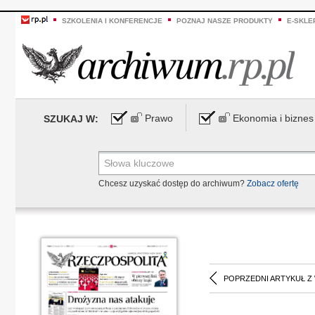
SZKOLENIA I KONFERENCJE
POZNAJ NASZE PRODUKTY
E-SKLE
Prawo
Ekonomia i biznes
SZUKAJ W:
Chcesz uzyskać dostęp do archiwum?
Zobacz ofertę
POPRZEDNI ARTYKUŁ Z