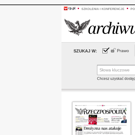
SZKOLENIA I KONFERENCJE
PO
Prawo
SZUKAJ W:
Chcesz uzyskać dostę