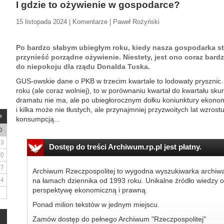
I gdzie to ożywienie w gospodarce?
15 listopada 2024 | Komentarze | Paweł Rożyński
Po bardzo słabym ubiegłym roku, kiedy nasza gospodarka sta
przynieść porządne ożywienie. Niestety, jest ono coraz bardz
do niepokoju dla rządu Donalda Tuska.
GUS-owskie dane o PKB w trzecim kwartale to lodowaty prysznic.
roku (ale coraz wolniej), to w porównaniu kwartał do kwartału skur
dramatu nie ma, ale po ubiegłorocznym dołku koniunktury ekonomi
i kilka może nie tłustych, ale przynajmniej przyzwoitych lat wzros
konsumpcją...
D
3
Dostęp do treści Archiwum.rp.pl jest płatny.
10
17
Archiwum Rzeczpospolitej to wygodna wyszukiwarka archiw
24
na łamach dziennika od 1993 roku. Unikalne źródło wiedzy o
perspektywę ekonomiczną i prawną.
Ponad milion tekstów w jednym miejscu.
Zamów dostęp do pełnego Archiwum "Rzeczpospolitej"