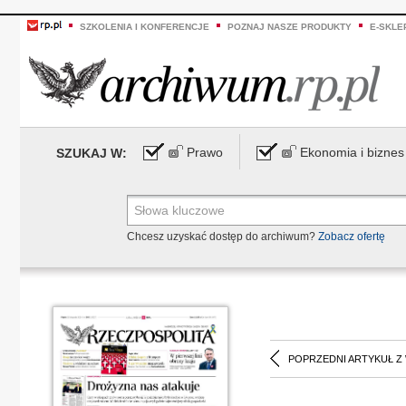
SZKOLENIA I KONFERENCJE
POZNAJ NASZE PRODUKTY
E-SKLE
Prawo
Ekonomia i biznes
SZUKAJ W:
Chcesz uzyskać dostęp do archiwum?
Zobacz ofertę
POPRZEDNI ARTYKUŁ Z