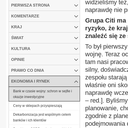
widzieliśmy też
PIERWSZA STRONA
naprawdę nie p
KOMENTARZE
Grupa Citi ma 
KRAJ
ryzyko, że kra
znaleźć się ze
ŚWIAT
To był pierwszy
KULTURA
wojnę. Teraz oc
OPINIE
tam nasi praco
silny, doświadc
PRAWO CO DNIA
zespołu starają
EKONOMIA I RYNEK
właśnie oni sko
Bank w czasie wojny: schron w sejfie i
naprawdę wcześ
okazje inwestycyjne
– red.]. Byliśm
Ceny w sklepach przyspieszają
planowanie, cho
zgodnie z plan
Dekarbonizacja jest wspólnym celem
banków i ich klientów
podejmowania d