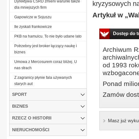
Dyrektywa CSRD zmieni warunki także
kryzysowych na
dla mniejszych firm
Artykuł w „Wal
Gapowicze w Sojuszu
Ile zyskali frankowicze
Dostęp do tr
PKB na hamulcu. To nie było udane lato
Potrzebny jest broker łączący naukę i
Archiwum Rz
biznes
archiwalnyc
Umowa z Mercosurem coraz bliżej. U
od 1993 roku
nas strach
wzbogacone
Z zagranicy płynie fala używanych
Ponad milio
starych aut
Zamów dostę
SPORT
BIZNES
RZECZ O HISTORII
Masz już wyku
NIERUCHOMOŚCI