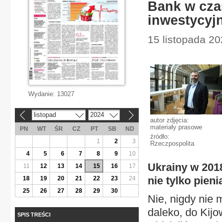
Bank w czas
inwestycyj
15 listopada 20
Wydanie:
13027
listopad
2024
«
»
autor zdjęcia:
materiały prasowe
PN
WT
ŚR
CZ
PT
SB
ND
źródło:
1
2
3
Rzeczpospolita
4
5
6
7
8
9
10
Ukrainy w 2018
11
12
13
14
15
16
17
nie tylko pieni
18
19
20
21
22
23
24
25
26
27
28
29
30
Nie, nigdy nie 
daleko, do Kijo
SPIS TREŚCI