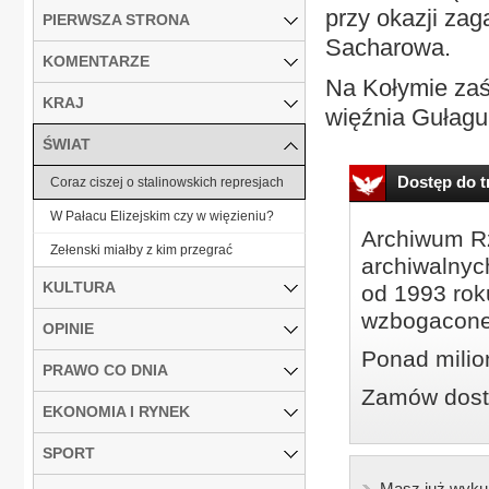
przy okazji zag
PIERWSZA STRONA
Sacharowa.
KOMENTARZE
Na Kołymie zaś
KRAJ
więźnia Gułagu
ŚWIAT
Dostęp do tr
Coraz ciszej o stalinowskich represjach
W Pałacu Elizejskim czy w więzieniu?
Archiwum Rz
Zełenski miałby z kim przegrać
archiwalnyc
KULTURA
od 1993 roku
wzbogacone
OPINIE
Ponad milio
PRAWO CO DNIA
Zamów dostę
EKONOMIA I RYNEK
SPORT
Masz już wyku