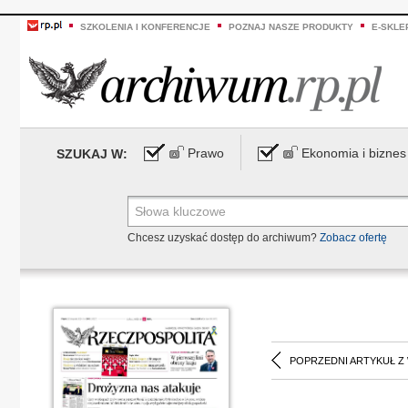
SZKOLENIA I KONFERENCJE
POZNAJ NASZE PRODUKTY
E-SKLE
Prawo
Ekonomia i biznes
SZUKAJ W:
Chcesz uzyskać dostęp do archiwum?
Zobacz ofertę
POPRZEDNI ARTYKUŁ Z