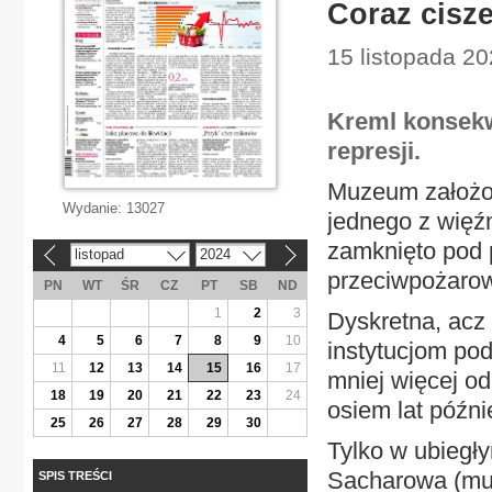
Coraz cisze
15 listopada 20
Kreml konsek
represji.
Muzeum założo
Wydanie:
13027
jednego z wię
zamknięto pod 
listopad
2024
«
»
przeciwpożaro
PN
WT
ŚR
CZ
PT
SB
ND
1
2
3
Dyskretna, acz
4
5
6
7
8
9
10
instytucjom po
11
12
13
14
15
16
17
mniej więcej od
18
19
20
21
22
23
24
osiem lat późni
25
26
27
28
29
30
Tylko w ubiegł
Sacharowa (muz
SPIS TREŚCI