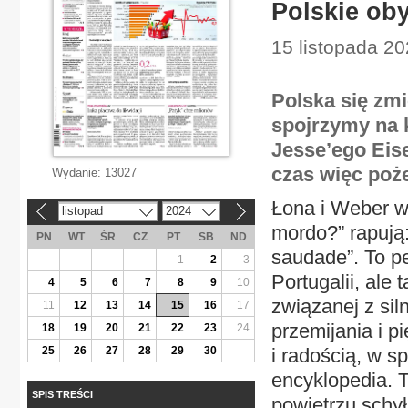
Polskie ob
15 listopada 20
Polska się zmi
spojrzymy na 
Jesse’ego Eis
czas więc poż
Wydanie:
13027
Łona i Weber w
listopad
2024
«
»
mordo?” rapują
PN
WT
ŚR
CZ
PT
SB
ND
saudade”. To pe
1
2
3
Portugalii, ale 
4
5
6
7
8
9
10
związanej z sil
11
12
13
14
15
16
17
przemijania i p
18
19
20
21
22
23
24
25
26
27
28
29
30
i radością, w s
encyklopedia. T
SPIS TREŚCI
powietrzu schył