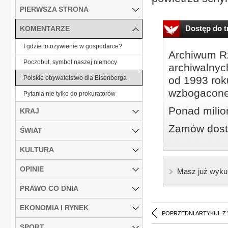
PIERWSZA STRONA
Dostęp do tr
KOMENTARZE
I gdzie to ożywienie w gospodarce?
Archiwum Rz
Poczobut, symbol naszej niemocy
archiwalnyc
Polskie obywatelstwo dla Eisenberga
od 1993 roku
wzbogacone
Pytania nie tylko do prokuratorów
Ponad milio
KRAJ
Zamów dostę
ŚWIAT
KULTURA
OPINIE
Masz już wyku
PRAWO CO DNIA
EKONOMIA I RYNEK
POPRZEDNI ARTYKUŁ Z
SPORT