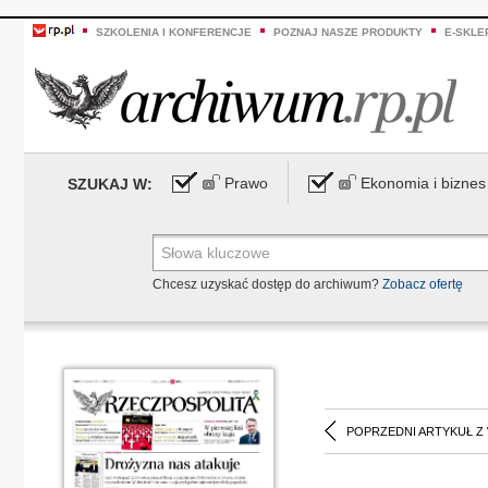
SZKOLENIA I KONFERENCJE
POZNAJ NASZE PRODUKTY
E-SKLE
Prawo
Ekonomia i biznes
SZUKAJ W:
Chcesz uzyskać dostęp do archiwum?
Zobacz ofertę
POPRZEDNI ARTYKUŁ Z