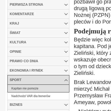
pozbawił go pr
PIERWSZA STRONA
drugą ligową po
KOMENTARZE
Nożnej (PZPN) 
pleców i do Port
KRAJ
Podejmują 
ŚWIAT
Będzie więc kol
KULTURA
kapitana. Pod j
OPINIE
Zieliński, który
wskazuje obecni
PRAWO CO DNIA
o tym od dzieck
EKONOMIA I RYNEK
Zieliński.
SPORT
Brak Lewandows
mierzyć Michał
Kapitan nie pomoże
Przemysław Fra
Nadchodzi VAR dla trenerów
Ameyaw, powoła
BIZNES