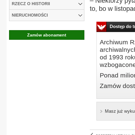
– Niektórzy py
RZECZ O HISTORII
to, bo w listopa
NIERUCHOMOŚCI
Dostęp do tr
Zamów abonament
Archiwum Rz
archiwalnyc
od 1993 roku
wzbogacone
Ponad milio
Zamów dostę
Masz już wyku