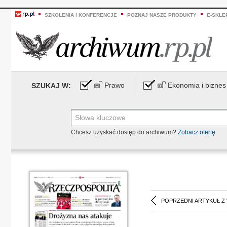
SZKOLENIA I KONFERENCJE
POZNAJ NASZE PRODUKTY
E-SKLE
Prawo
Ekonomia i biznes
SZUKAJ W:
Chcesz uzyskać dostęp do archiwum?
Zobacz ofertę
POPRZEDNI ARTYKUŁ Z