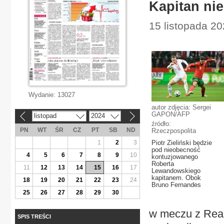
Kapitan ni
15 listopada 2
Wydanie:
13027
autor zdjęcia: Sergei
GAPON/AFP
listopad
2024
«
»
źródło:
PN
WT
ŚR
CZ
PT
SB
ND
Rzeczpospolita
1
2
3
Piotr Zieliński będzie
pod nieobecność
4
5
6
7
8
9
10
kontuzjowanego
Roberta
11
12
13
14
15
16
17
Lewandowskiego
kapitanem. Obok
18
19
20
21
22
23
24
Bruno Fernandes
25
26
27
28
29
30
w meczu z Rea
SPIS TREŚCI