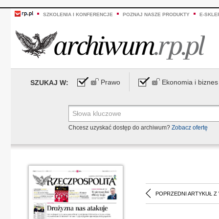
SZKOLENIA I KONFERENCJE
POZNAJ NASZE PRODUKTY
E-SKLE
Prawo
Ekonomia i biznes
SZUKAJ W:
Chcesz uzyskać dostęp do archiwum?
Zobacz ofertę
POPRZEDNI ARTYKUŁ Z