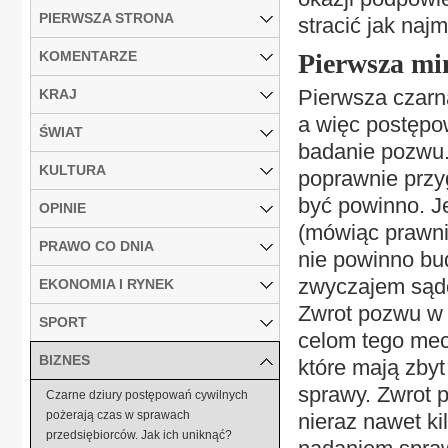
PIERWSZA STRONA
stracić jak najm
KOMENTARZE
Pierwsza min
Pierwsza czarn
KRAJ
a więc postępo
ŚWIAT
badanie pozwu.
KULTURA
poprawnie przy
być powinno. Je
OPINIE
(mówiąc prawni
PRAWO CO DNIA
nie powinno bu
zwyczajem sądó
EKONOMIA I RYNEK
Zwrot pozwu w 
SPORT
celom tego mec
BIZNES
które mają zbyt
sprawy. Zwrot 
Czarne dziury postępowań cywilnych
pożerają czas w sprawach
nieraz nawet k
przedsiębiorców. Jak ich uniknąć?