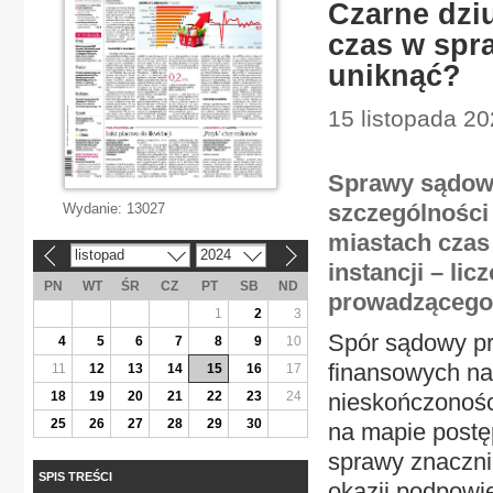
Czarne dzi
czas w spr
uniknąć?
15 listopada 20
Sprawy sądowe
szczególności
Wydanie:
13027
miastach czas 
listopad
2024
«
»
instancji – lic
PN
WT
ŚR
CZ
PT
SB
ND
prowadzącego b
1
2
3
Spór sądowy pr
4
5
6
7
8
9
10
finansowych na
11
12
13
14
15
16
17
18
19
20
21
22
23
24
nieskończonośc
25
26
27
28
29
30
na mapie postę
sprawy znacznie
SPIS TREŚCI
okazji podpowie