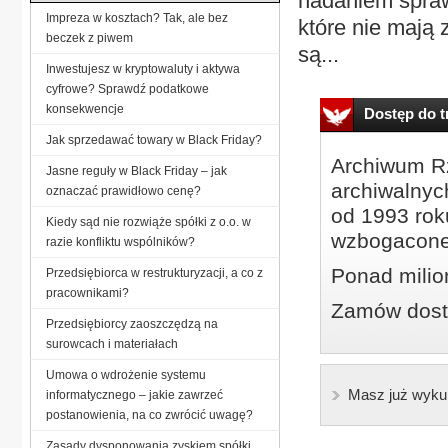
nadaniem sprawi
Impreza w kosztach? Tak, ale bez
które nie mają 
beczek z piwem
są...
Inwestujesz w kryptowaluty i aktywa
cyfrowe? Sprawdź podatkowe
konsekwencje
Dostęp do tr
Jak sprzedawać towary w Black Friday?
Archiwum Rz
Jasne reguły w Black Friday – jak
archiwalnyc
oznaczać prawidłowo cenę?
od 1993 roku
Kiedy sąd nie rozwiąże spółki z o.o. w
wzbogacone
razie konfliktu wspólników?
Ponad milio
Przedsiębiorca w restrukturyzacji, a co z
pracownikami?
Zamów dostę
Przedsiębiorcy zaoszczędzą na
surowcach i materiałach
Umowa o wdrożenie systemu
Masz już wyku
informatycznego – jakie zawrzeć
postanowienia, na co zwrócić uwagę?
Zasady dysponowania zyskiem spółki