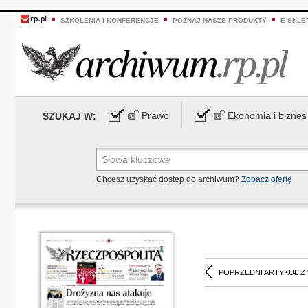
SZKOLENIA I KONFERENCJE
POZNAJ NASZE PRODUKTY
E-SKLE
Prawo
Ekonomia i biznes
SZUKAJ W:
Chcesz uzyskać dostęp do archiwum?
Zobacz ofertę
POPRZEDNI ARTYKUŁ Z