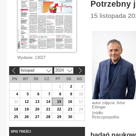
Potrzebny j
15 listopada 20
Wydanie:
13027
listopad
2024
«
»
PN
WT
ŚR
CZ
PT
SB
ND
1
2
3
4
5
6
7
8
9
10
11
12
13
14
15
16
17
autor zdjęcia: Artur
Ettinger
18
19
20
21
22
23
24
źródło:
25
26
27
28
29
30
Rzeczpospolita
SPIS TREŚCI
badań naukowy