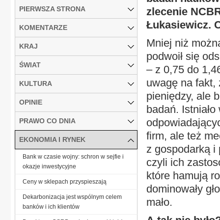
PIERWSZA STRONA
zlecenie NCBR
Łukasiewicz. C
KOMENTARZE
Mniej niż możn
KRAJ
podwoił się od
ŚWIAT
– z 0,75 do 1,
uwagę na fakt,
KULTURA
pieniędzy, ale
OPINIE
badań. Istniało
odpowiadającyc
PRAWO CO DNIA
firm, ale też 
EKONOMIA I RYNEK
z gospodarką i
Bank w czasie wojny: schron w sejfie i
czyli ich zasto
okazje inwestycyjne
które hamują r
Ceny w sklepach przyspieszają
dominowały gło
Dekarbonizacja jest wspólnym celem
mało.
banków i ich klientów