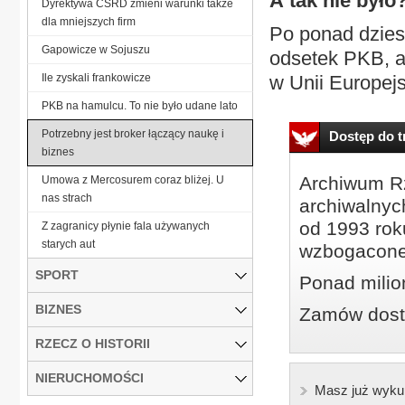
A tak nie było
Dyrektywa CSRD zmieni warunki także
dla mniejszych firm
Po ponad dzies
Gapowicze w Sojuszu
odsetek PKB, a
Ile zyskali frankowicze
w Unii Europejs
PKB na hamulcu. To nie było udane lato
Potrzebny jest broker łączący naukę i
Dostęp do tr
biznes
Archiwum Rz
Umowa z Mercosurem coraz bliżej. U
nas strach
archiwalnyc
od 1993 roku
Z zagranicy płynie fala używanych
starych aut
wzbogacone
SPORT
Ponad milio
BIZNES
Zamów dostę
RZECZ O HISTORII
NIERUCHOMOŚCI
Masz już wyku