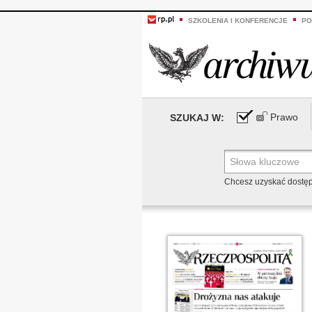
SZKOLENIA I KONFERENCJE
PO
Prawo
SZUKAJ W:
Chcesz uzyskać dostę