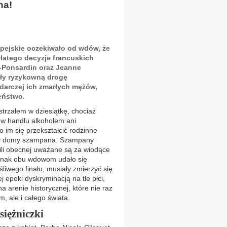
na!
opejskie oczekiwało od wdów, że
Dlatego decyzje francuskich
t-Ponsardin oraz Jeanne
ały ryzykowną drogę
darczej ich zmarłych mężów,
eństwo.
strzałem w dziesiątkę, chociaż
 w handlu alkoholem ani
o im się przekształcić rodzinne
esy domy szampana. Szampany
li obecnej uważane są za wiodące
ednak obu wdowom udało się
śliwego finału, musiały zmierzyć się
j epoki dyskryminacją na tle płci,
a arenie historycznej, które nie raz
m, ale i całego świata.
iężniczki