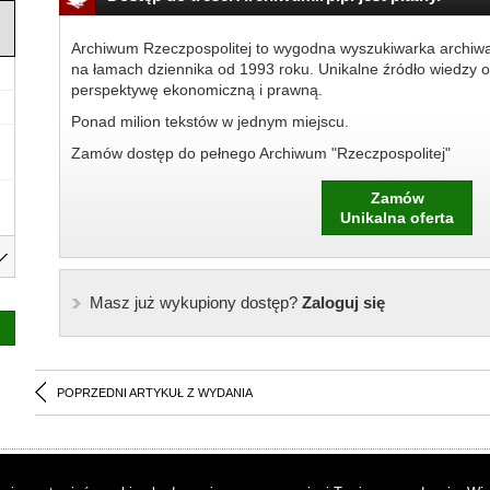
Archiwum Rzeczpospolitej to wygodna wyszukiwarka archiw
na łamach dziennika od 1993 roku. Unikalne źródło wiedzy o
perspektywę ekonomiczną i prawną.
Ponad milion tekstów w jednym miejscu.
Zamów dostęp do pełnego Archiwum "Rzeczpospolitej"
Zamów
Unikalna oferta
Masz już wykupiony dostęp?
Zaloguj się
POPRZEDNI ARTYKUŁ Z WYDANIA
as
|
Regulamin
|
Reklama
|
Napisz do nas
|
Kontakt
|
Pliki cookies
|
Dek