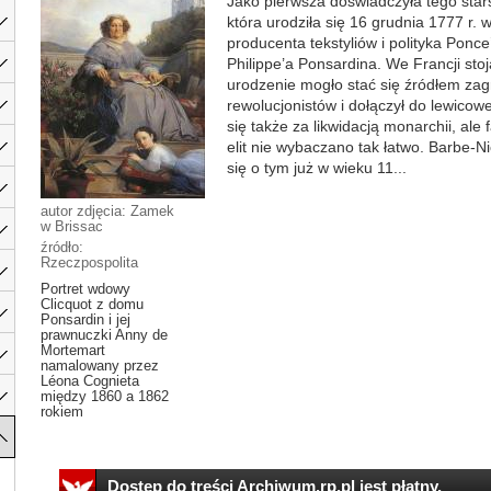
Jako pierwsza doświadczyła tego stars
która urodziła się 16 grudnia 1777 r.
producenta tekstyliów i polityka Ponc
Philippe’a Ponsardina. We Francji stoj
urodzenie mogło stać się źródłem zag
rewolucjonistów i dołączył do lewicow
się także za likwidacją monarchii, al
elit nie wybaczano tak łatwo. Barbe-
się o tym już w wieku 11...
autor zdjęcia: Zamek
w Brissac
źródło:
Rzeczpospolita
Portret wdowy
Clicquot z domu
Ponsardin i jej
prawnuczki Anny de
Mortemart
namalowany przez
Léona Cognieta
między 1860 a 1862
rokiem
Dostęp do treści Archiwum.rp.pl jest płatny.