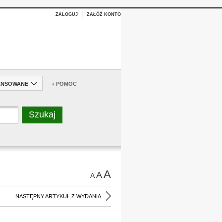
ZALOGUJ
ZAŁÓŻ KONTO
ANSOWANE
+ POMOC
A
A
A
NASTĘPNY ARTYKUŁ Z WYDANIA