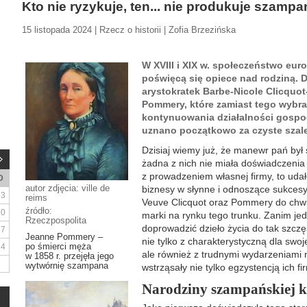
Kto nie ryzykuje, ten... nie produkuje szampa
15 listopada 2024 | Rzecz o historii | Zofia Brzezińska
W XVIII i XIX w. społeczeństwo eur
poświęcą się opiece nad rodziną. 
arystokratek Barbe-Nicole Clicquo
Pommery, które zamiast tego wybr
kontynuowania działalności gospo
uznano początkowo za czyste szal
Dzisiaj wiemy już, że manewr pań był 
żadna z nich nie miała doświadczenia
z prowadzeniem własnej firmy, to udał
D
autor zdjęcia: ville de
biznesy w słynne i odnoszące sukc
3
reims
Veuve Clicquot oraz Pommery do chwi
źródło:
10
marki na rynku tego trunku. Zanim j
Rzeczpospolita
doprowadzić dzieło życia do tak szczę
17
Jeanne Pommery –
nie tylko z charakterystyczną dla swoje
po śmierci męża
24
ale również z trudnymi wydarzeniami n
w 1858 r. przejęła jego
wytwórnię szampana
wstrząsały nie tylko egzystencją ich fir
Narodziny szampańskiej ks