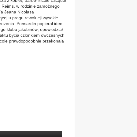
za z kobiet, Barbe-Nicole Clicquot,
 w Reims, w rodzinie zamożnego
e’a Jeana Nicolasa
ącej u progu rewolucji wysokie
rożenia. Ponsardin popierał idee
ego klubu jakobinów; opowiedział
e faktu bycia członkiem ówczesnych
Nicole prawdopodobnie przekonała