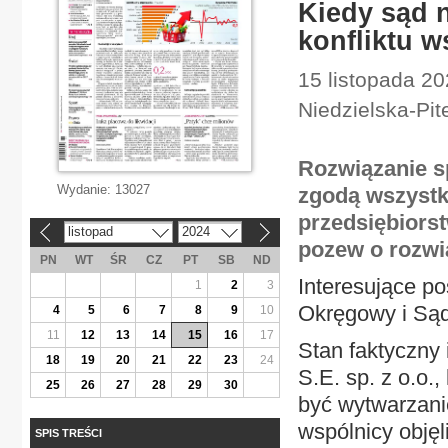
Kiedy sąd n
konfliktu 
15 listopada 20
Niedzielska-Pit
Rozwiązanie sp
Wydanie:
13027
zgodą wszystki
przedsiębiorst
listopad
2024
«
»
pozew o rozwią
PN
WT
ŚR
CZ
PT
SB
ND
Interesujące p
1
2
3
Okręgowy i Sąd
4
5
6
7
8
9
10
11
12
13
14
15
16
17
Stan faktyczny 
18
19
20
21
22
23
24
S.E. sp. z o.o.
25
26
27
28
29
30
być wytwarzanie
wspólnicy objęl
SPIS TREŚCI