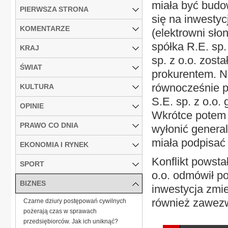
miała być budo
PIERWSZA STRONA
się na inwestyc
KOMENTARZE
(elektrowni sł
spółka R.E. sp.
KRAJ
sp. z o.o. zost
ŚWIAT
prokurentem. Na
równocześnie pr
KULTURA
S.E. sp. z o.o.
OPINIE
Wkrótce potem 
PRAWO CO DNIA
wyłonić genera
miała podpisa
EKONOMIA I RYNEK
Konflikt powsta
SPORT
o.o. odmówił p
BIZNES
inwestycja zmi
również zawezw
Czarne dziury postępowań cywilnych
pożerają czas w sprawach
przedsiębiorców. Jak ich uniknąć?