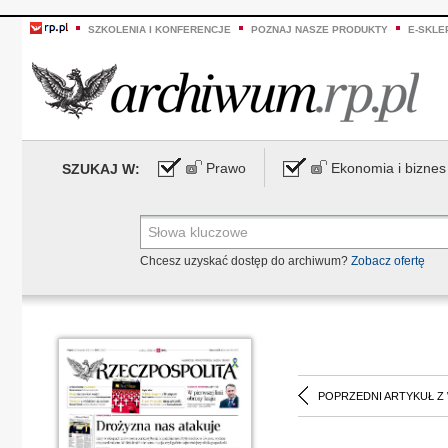
SZKOLENIA I KONFERENCJE
POZNAJ NASZE PRODUKTY
E-SKLE
Prawo
Ekonomia i biznes
SZUKAJ W:
Chcesz uzyskać dostęp do archiwum?
Zobacz ofertę
POPRZEDNI ARTYKUŁ Z