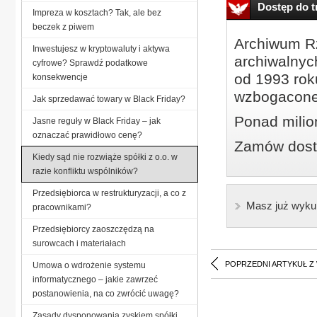
Dostęp do tr
Impreza w kosztach? Tak, ale bez
beczek z piwem
Archiwum Rz
Inwestujesz w kryptowaluty i aktywa
archiwalnyc
cyfrowe? Sprawdź podatkowe
od 1993 roku
konsekwencje
wzbogacone
Jak sprzedawać towary w Black Friday?
Ponad milio
Jasne reguły w Black Friday – jak
oznaczać prawidłowo cenę?
Zamów dostę
Kiedy sąd nie rozwiąże spółki z o.o. w
razie konfliktu wspólników?
Przedsiębiorca w restrukturyzacji, a co z
Masz już wyku
pracownikami?
Przedsiębiorcy zaoszczędzą na
surowcach i materiałach
POPRZEDNI ARTYKUŁ Z
Umowa o wdrożenie systemu
informatycznego – jakie zawrzeć
postanowienia, na co zwrócić uwagę?
Zasady dysponowania zyskiem spółki