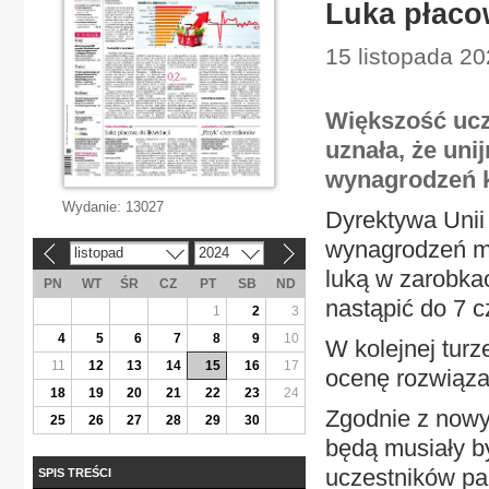
Luka płacow
15 listopada 20
Większość ucz
uznała, że un
wynagrodzeń k
Wydanie:
13027
Dyrektywa Unii 
wynagrodzeń m
listopad
2024
«
»
luką w zarobka
PN
WT
ŚR
CZ
PT
SB
ND
nastąpić do 7 c
1
2
3
4
5
6
7
8
9
10
W kolejnej tur
11
12
13
14
15
16
17
ocenę rozwiąza
18
19
20
21
22
23
24
Zgodnie z nowy
25
26
27
28
29
30
będą musiały by
uczestników pan
SPIS TREŚCI