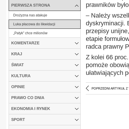
prawników było
PIERWSZA STRONA
– Należy wszel
Drożyzna nas atakuje
dyskryminacji.
Luka płacowa do likwidacji
przepisy unijne
„Patyk” chce milionów
etapie formuło
KOMENTARZE
radca prawny Pi
KRAJ
Z kolei 66 proc
pomoże obowią
ŚWIAT
ułatwiających 
KULTURA
OPINIE
POPRZEDNI ARTYKUŁ Z
PRAWO CO DNIA
EKONOMIA I RYNEK
SPORT