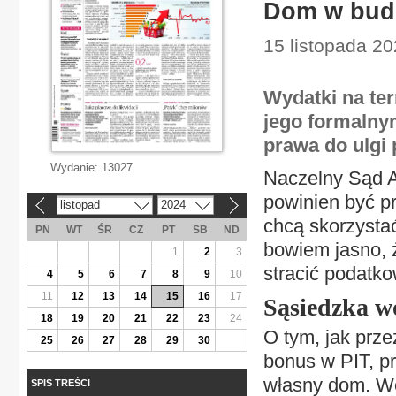
Dom w budo
15 listopada 20
Wydatki na te
jego formalny
prawa do ulgi
Wydanie:
13027
Naczelny Sąd A
powinien być pr
listopad
2024
«
»
chcą skorzystać
PN
WT
ŚR
CZ
PT
SB
ND
bowiem jasno, 
1
2
3
stracić podatko
4
5
6
7
8
9
10
11
12
13
14
15
16
17
Sąsiedzka wo
18
19
20
21
22
23
24
O tym, jak prze
25
26
27
28
29
30
bonus w PIT, pr
własny dom. We 
SPIS TREŚCI