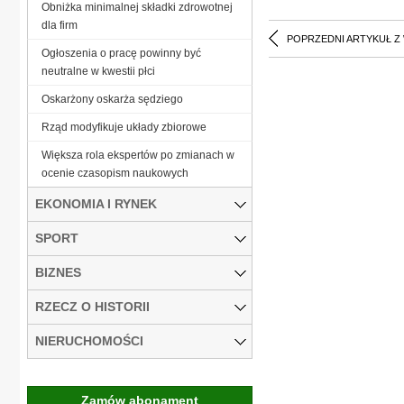
Obniżka minimalnej składki zdrowotnej
dla firm
POPRZEDNI ARTYKUŁ Z
Ogłoszenia o pracę powinny być
neutralne w kwestii płci
Oskarżony oskarża sędziego
Rząd modyfikuje układy zbiorowe
Większa rola ekspertów po zmianach w
ocenie czasopism naukowych
EKONOMIA I RYNEK
SPORT
BIZNES
RZECZ O HISTORII
NIERUCHOMOŚCI
Zamów abonament