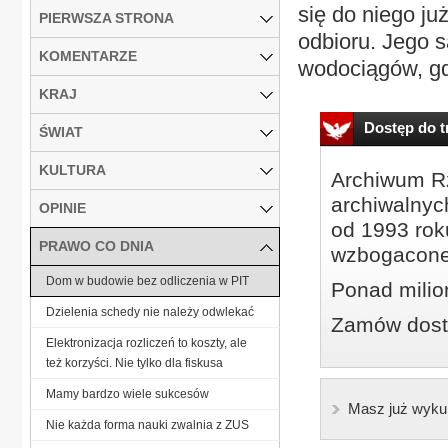
się do niego ju
PIERWSZA STRONA
odbioru. Jego s
KOMENTARZE
wodociągów, gdy
KRAJ
Dostęp do tr
ŚWIAT
KULTURA
Archiwum Rz
archiwalnyc
OPINIE
od 1993 roku
PRAWO CO DNIA
wzbogacone
Dom w budowie bez odliczenia w PIT
Ponad milio
Dzielenia schedy nie należy odwlekać
Zamów dostę
Elektronizacja rozliczeń to koszty, ale
też korzyści. Nie tylko dla fiskusa
Mamy bardzo wiele sukcesów
Masz już wyku
Nie każda forma nauki zwalnia z ZUS