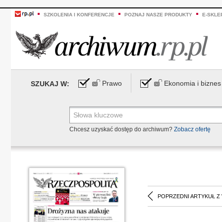
SZKOLENIA I KONFERENCJE
POZNAJ NASZE PRODUKTY
E-SKLE
Prawo
Ekonomia i biznes
SZUKAJ W:
Chcesz uzyskać dostęp do archiwum?
Zobacz ofertę
POPRZEDNI ARTYKUŁ Z