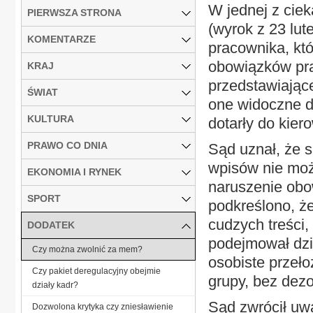
W jednej z ci
PIERWSZA STRONA
(wyrok z 23 lute
KOMENTARZE
pracownika, któ
obowiązków pra
KRAJ
przedstawiając
ŚWIAT
one widoczne d
KULTURA
dotarły do kier
PRAWO CO DNIA
Sąd uznał, że 
wpisów nie moż
EKONOMIA I RYNEK
naruszenie ob
SPORT
podkreślono, że
cudzych treści,
DODATEK
podejmował dzi
Czy można zwolnić za mem?
osobiste przeło
Czy pakiet deregulacyjny obejmie
grupy, bez dez
działy kadr?
Sąd zwrócił uw
Dozwolona krytyka czy zniesławienie