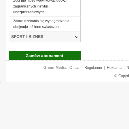
ZUS nie może weryfikować decyzji
zagranicznych instytucji
ubezpieczeniowych
Zakaz zrzekania się wynagrodzenia
obejmuje też inne świadczenia
SPORT I BIZNES
Zamów abonament
Gremi Media:
O nas
|
Regulamin
|
Reklama
|
N
© Copyr