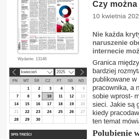
Czy można
10 kwietnia 20
Nie każda kry
naruszenie ob
internecie mo
Wydanie:
13148
Granica między
bardziej rozmyt
kwiecień
2025
«
»
publikowane w 
PN
WT
ŚR
CZ
PT
SB
ND
pracownika, a 
1
2
3
4
5
6
sobie wprost- 
7
8
9
10
11
12
13
sieci. Jakie są
14
15
16
17
18
19
20
kiedy pracodaw
21
22
23
24
25
26
27
28
29
30
ten temat mówią
Polubienie 
SPIS TREŚCI