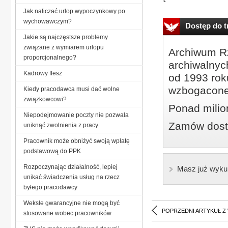
Jak naliczać urlop wypoczynkowy po
wychowawczym?
Dostęp do tr
Jakie są najczęstsze problemy
związane z wymiarem urlopu
Archiwum Rz
proporcjonalnego?
archiwalnyc
Kadrowy flesz
od 1993 roku
wzbogacone
Kiedy pracodawca musi dać wolne
związkowcowi?
Ponad milio
Niepodejmowanie poczty nie pozwala
Zamów dostę
uniknąć zwolnienia z pracy
Pracownik może obniżyć swoją wpłatę
podstawową do PPK
Rozpoczynając działalność, lepiej
Masz już wyku
unikać świadczenia usług na rzecz
byłego pracodawcy
Weksle gwarancyjne nie mogą być
POPRZEDNI ARTYKUŁ Z
stosowane wobec pracowników