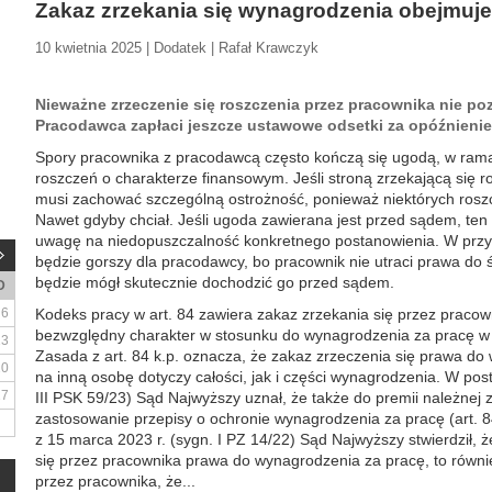
Zakaz zrzekania się wynagrodzenia obejmuje
10 kwietnia 2025 | Dodatek | Rafał Krawczyk
Nieważne zrzeczenie się roszczenia przez pracownika nie poz
Pracodawca zapłaci jeszcze ustawowe odsetki za opóźnienie
Spory pracownika z pracodawcą często kończą się ugodą, w ramac
roszczeń o charakterze finansowym. Jeśli stroną zrzekającą się ro
musi zachować szczególną ostrożność, ponieważ niektórych roszc
Nawet gdyby chciał. Jeśli ugoda zawierana jest przed sądem, te
uwagę na niedopuszczalność konkretnego postanowienia. W prz
będzie gorszy dla pracodawcy, bo pracownik nie utraci prawa do św
będzie mógł skutecznie dochodzić go przed sądem.
D
6
Kodeks pracy w art. 84 zawiera zakaz zrzekania się przez praco
bezwzględny charakter w stosunku do wynagrodzenia za pracę w 
13
Zasada z art. 84 k.p. oznacza, że zakaz zrzeczenia się prawa do 
20
na inną osobę dotyczy całości, jak i części wynagrodzenia. W pos
27
III PSK 59/23) Sąd Najwyższy uznał, że także do premii należne
zastosowanie przepisy o ochronie wynagrodzenia za pracę (art. 84
z 15 marca 2023 r. (sygn. I PZ 14/22) Sąd Najwyższy stwierdził, 
się przez pracownika prawa do wynagrodzenia za pracę, to równi
przez pracownika, że...