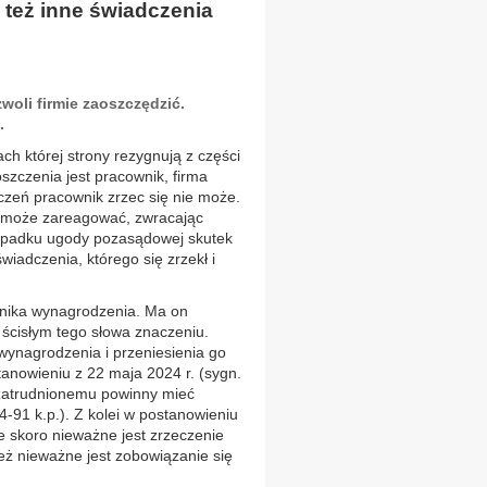
 też inne świadczenia
woli firmie zaoszczędzić.
.
h której strony rezygnują z części
szczenia jest pracownik, firma
zeń pracownik zrzec się nie może.
n może zareagować, zwracając
ypadku ugody pozasądowej skutek
iadczenia, którego się zrzekł i
wnika wynagrodzenia. Ma on
ścisłym tego słowa znaczeniu.
wynagrodzenia i przeniesienia go
tanowieniu z 22 maja 2024 r. (sygn.
j zatrudnionemu powinny mieć
-91 k.p.). Z kolei w postanowieniu
że skoro nieważne jest zrzeczenie
eż nieważne jest zobowiązanie się