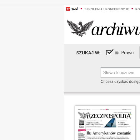
SZKOLENIA I KONFERENCJE
PO
Prawo
SZUKAJ W:
Chcesz uzyskać dostę