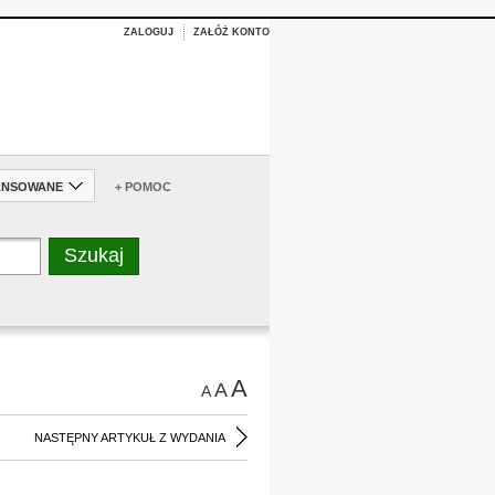
ZALOGUJ
ZAŁÓŻ KONTO
ANSOWANE
+ POMOC
A
A
A
NASTĘPNY ARTYKUŁ Z WYDANIA