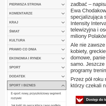
zadbać – napis
PIERWSZA STRONA
Ewa Chodakowsk
KOMENTARZE
specjalizująca 
KRAJ
Intensity Interv
telewizyjna i 
ŚWIAT
miliony Polakó
KULTURA
Ale nie zawsze 
PRAWO CO DNIA
kobiety, grecki
domowe, panie p
EKONOMIA I RYNEK
samo. Jeszcze 
SPORT
programy tren
DODATEK
Przez pół roku 
którzy czekali n
SPORT I BIZNES
E-sport: nowy, przyszłościowy segment
rozrywki
Dostęp do tr
Jak trafić do serca kibica i jego portfela