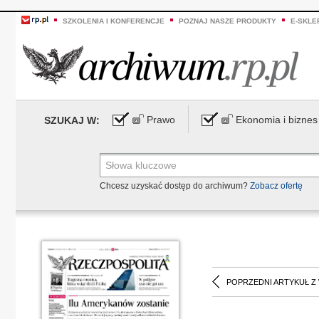
SZKOLENIA I KONFERENCJE
POZNAJ NASZE PRODUKTY
E-SKLE
Prawo
Ekonomia i biznes
SZUKAJ W:
Chcesz uzyskać dostęp do archiwum?
Zobacz ofertę
POPRZEDNI ARTYKUŁ Z