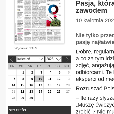
Pasja, któ
zawodem
10 kwietnia 202
Nie tylko prz
pasję najłatw
Wydanie:
13148
Dobre, regularn
a co za tym idz
kwiecień
2025
«
»
zdjęć, angażuj
PN
WT
ŚR
CZ
PT
SB
ND
odbiorcami. Te 
1
2
3
4
5
6
eksperci od me
7
8
9
10
11
12
13
14
15
16
17
18
19
20
Rozruszać Pol
21
22
23
24
25
26
27
– Ile razy słys
28
29
30
„Muszę ćwiczyć
zrobić”? Nie mu
SPIS TREŚCI