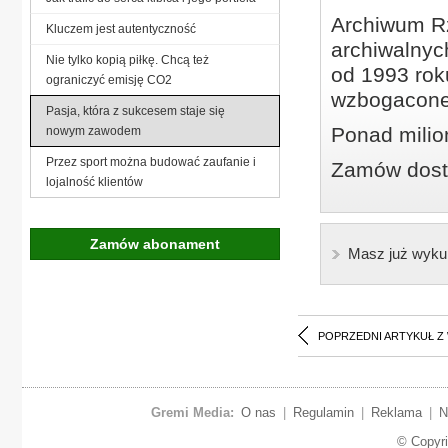
Archiwum Rz
Kluczem jest autentyczność
archiwalnyc
Nie tylko kopią piłkę. Chcą też
od 1993 roku
ograniczyć emisję CO2
wzbogacone
Pasja, która z sukcesem staje się
Ponad milio
nowym zawodem
Przez sport można budować zaufanie i
Zamów dostę
lojalność klientów
Zamów abonament
Masz już wyku
POPRZEDNI ARTYKUŁ Z
Gremi Media:
O nas
|
Regulamin
|
Reklama
|
N
© Copyr