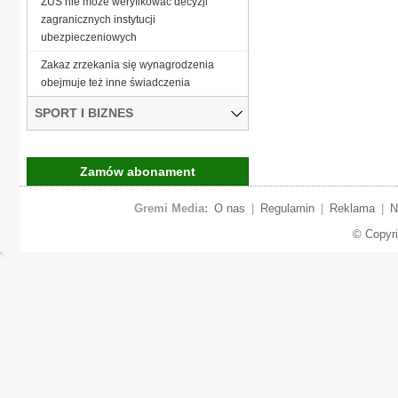
ZUS nie może weryfikować decyzji
zagranicznych instytucji
ubezpieczeniowych
Zakaz zrzekania się wynagrodzenia
obejmuje też inne świadczenia
SPORT I BIZNES
Zamów abonament
Gremi Media:
O nas
|
Regulamin
|
Reklama
|
N
© Copyr