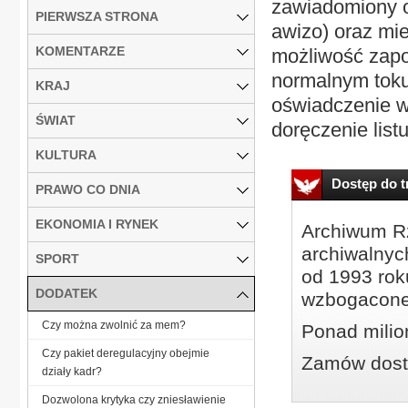
zawiadomiony o 
PIERWSZA STRONA
awizo) oraz miej
KOMENTARZE
możliwość zapoz
normalnym toku
KRAJ
oświadczenie w
ŚWIAT
doręczenie list
KULTURA
Dostęp do tr
PRAWO CO DNIA
EKONOMIA I RYNEK
Archiwum Rz
archiwalnyc
SPORT
od 1993 roku
DODATEK
wzbogacone
Czy można zwolnić za mem?
Ponad milio
Czy pakiet deregulacyjny obejmie
Zamów dostę
działy kadr?
Dozwolona krytyka czy zniesławienie