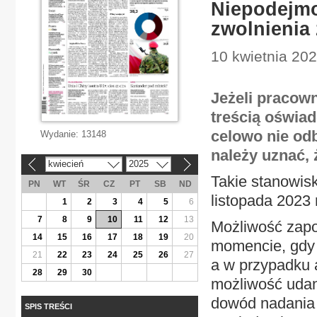
Niepodejmo
zwolnienia 
10 kwietnia 2
Jeżeli pracown
treścią oświa
celowo nie odb
Wydanie:
13148
należy uznać, 
kwiecień
2025
«
»
Takie stanowis
PN
WT
ŚR
CZ
PT
SB
ND
listopada 2023 r
1
2
3
4
5
6
7
8
9
10
11
12
13
Możliwość zapo
14
15
16
17
18
19
20
momencie, gdy 
21
22
23
24
25
26
27
a w przypadku 
28
29
30
możliwość udani
dowód nadania 
SPIS TREŚCI