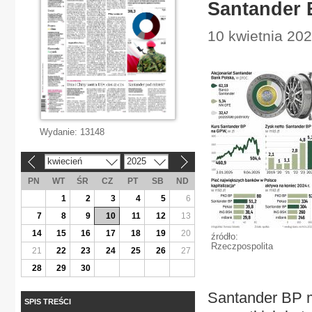
Santander 
10 kwietnia 20
Wydanie:
13148
kwiecień
2025
«
»
PN
WT
ŚR
CZ
PT
SB
ND
1
2
3
4
5
6
7
8
9
10
11
12
13
14
15
16
17
18
19
20
źródło:
Rzeczpospolita
21
22
23
24
25
26
27
28
29
30
Santander BP m
SPIS TREŚCI