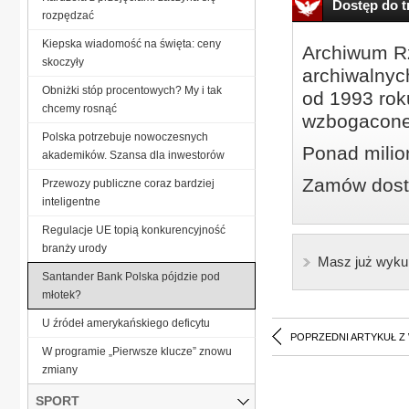
Dostęp do tr
rozpędzać
Kiepska wiadomość na święta: ceny
Archiwum Rz
skoczyły
archiwalnyc
Obniżki stóp procentowych? My i tak
od 1993 roku
chcemy rosnąć
wzbogacone
Polska potrzebuje nowoczesnych
Ponad milio
akademików. Szansa dla inwestorów
Zamów dostę
Przewozy publiczne coraz bardziej
inteligentne
Regulacje UE topią konkurencyjność
branży urody
Masz już wyku
Santander Bank Polska pójdzie pod
młotek?
U źródeł amerykańskiego deficytu
POPRZEDNI ARTYKUŁ Z
W programie „Pierwsze klucze” znowu
zmiany
SPORT