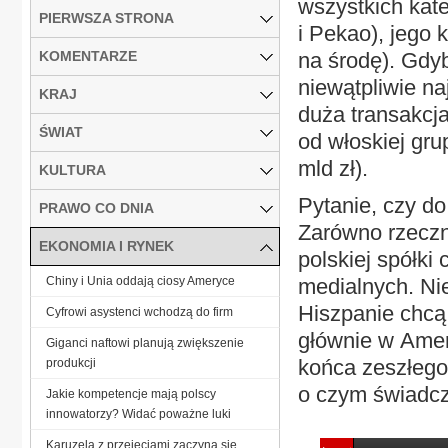
wszystkich kat
PIERWSZA STRONA
i Pekao), jego 
KOMENTARZE
na środę). Gdyb
niewątpliwie na
KRAJ
duża transakcja
ŚWIAT
od włoskiej gru
mld zł).
KULTURA
Pytanie, czy d
PRAWO CO DNIA
Zarówno rzeczn
EKONOMIA I RYNEK
polskiej spółki
Chiny i Unia oddają ciosy Ameryce
medialnych. Nie
Hiszpanie chcą
Cyfrowi asystenci wchodzą do firm
głównie w Amery
Giganci naftowi planują zwiększenie
końca zeszłego 
produkcji
o czym świadczy
Jakie kompetencje mają polscy
innowatorzy? Widać poważne luki
Karuzela z przejęciami zaczyna się