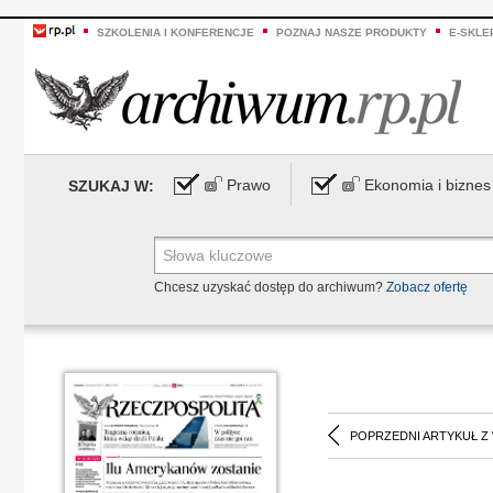
SZKOLENIA I KONFERENCJE
POZNAJ NASZE PRODUKTY
E-SKLE
Prawo
Ekonomia i biznes
SZUKAJ W:
Chcesz uzyskać dostęp do archiwum?
Zobacz ofertę
POPRZEDNI ARTYKUŁ Z