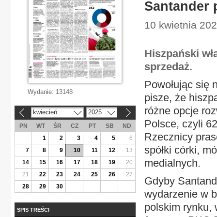
Santander 
10 kwietnia 202
Hiszpański wł
sprzedaż.
Powołując się 
Wydanie:
13148
pisze, że hisz
różne opcje ro
kwiecień
2025
«
»
Polsce, czyli 6
PN
WT
ŚR
CZ
PT
SB
ND
Rzecznicy pras
1
2
3
4
5
6
spółki córki, m
7
8
9
10
11
12
13
medialnych.
14
15
16
17
18
19
20
21
22
23
24
25
26
27
Gdyby Santande
28
29
30
wydarzenie w b
polskim rynku,
SPIS TREŚCI