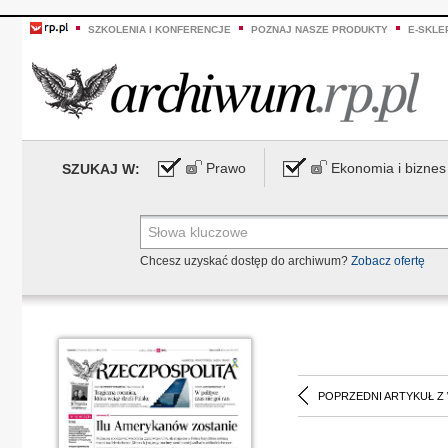
SZKOLENIA I KONFERENCJE
POZNAJ NASZE PRODUKTY
E-SKLE
Prawo
Ekonomia i biznes
SZUKAJ W:
Chcesz uzyskać dostęp do archiwum?
Zobacz ofertę
POPRZEDNI ARTYKUŁ Z