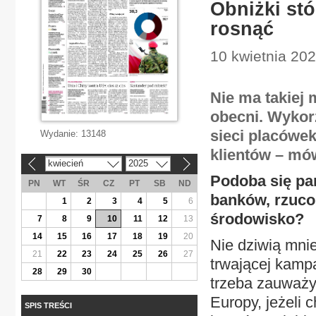
Obniżki st
rosnąć
10 kwietnia 20
Nie ma takiej 
obecni. Wykorz
sieci placówe
Wydanie:
13148
klientów – mów
kwiecień
2025
«
»
Podoba się p
PN
WT
ŚR
CZ
PT
SB
ND
banków, rzucon
1
2
3
4
5
6
środowisko?
7
8
9
10
11
12
13
14
15
16
17
18
19
20
Nie dziwią mnie
21
22
23
24
25
26
27
trwającej kampa
28
29
30
trzeba zauważy
Europy, jeżeli 
SPIS TREŚCI