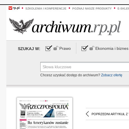
SZKOLENIA I KONFERENCJE
POZNAJ NASZE PRODUKTY
E-SKLE
Prawo
Ekonomia i biznes
SZUKAJ W:
Chcesz uzyskać dostęp do archiwum?
Zobacz ofertę
POPRZEDNI ARTYKUŁ Z