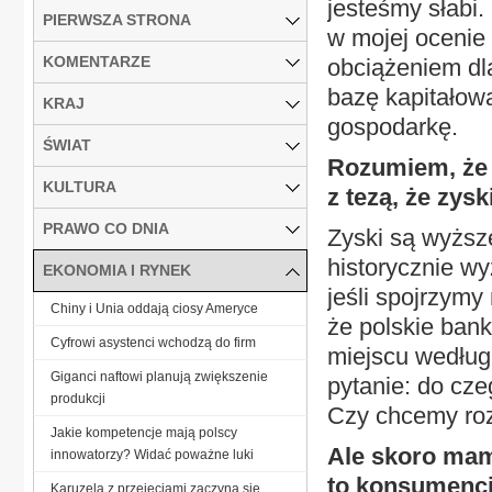
jesteśmy słabi
PIERWSZA STRONA
w mojej ocenie 
KOMENTARZE
obciążeniem dl
bazę kapitałową
KRAJ
gospodarkę.
ŚWIAT
Rozumiem, że 
KULTURA
z tezą, że zy
PRAWO CO DNIA
Zyski są wyższ
historycznie wy
EKONOMIA I RYNEK
jeśli spojrzymy
Chiny i Unia oddają ciosy Ameryce
że polskie bank
Cyfrowi asystenci wchodzą do firm
miejscu według
Giganci naftowi planują zwiększenie
pytanie: do cz
produkcji
Czy chcemy rozw
Jakie kompetencje mają polscy
Ale skoro mam
innowatorzy? Widać poważne luki
to konsumenci 
Karuzela z przejęciami zaczyna się