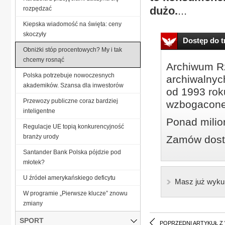
dużo.
...
rozpędzać
Kiepska wiadomość na święta: ceny
skoczyły
Dostęp do tr
Obniżki stóp procentowych? My i tak
chcemy rosnąć
Archiwum Rz
Polska potrzebuje nowoczesnych
archiwalnyc
akademików. Szansa dla inwestorów
od 1993 roku
Przewozy publiczne coraz bardziej
wzbogacone
inteligentne
Ponad milio
Regulacje UE topią konkurencyjność
branży urody
Zamów dostę
Santander Bank Polska pójdzie pod
młotek?
U źródeł amerykańskiego deficytu
Masz już wyku
W programie „Pierwsze klucze” znowu
zmiany
SPORT
POPRZEDNI ARTYKUŁ Z