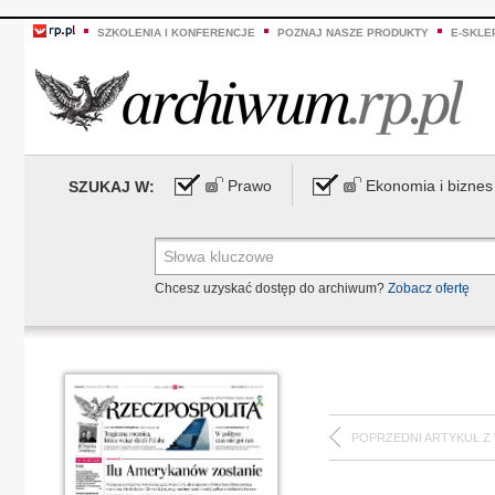
SZKOLENIA I KONFERENCJE
POZNAJ NASZE PRODUKTY
E-SKLE
Prawo
Ekonomia i biznes
SZUKAJ W:
Chcesz uzyskać dostęp do archiwum?
Zobacz ofertę
POPRZEDNI ARTYKUŁ Z