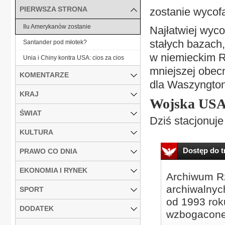
PIERWSZA STRONA
zostanie wycof
Ilu Amerykanów zostanie
Najłatwiej wyco
stałych bazach, 
Santander pod młotek?
w niemieckim R
Unia i Chiny kontra USA: cios za cios
mniejszej obec
KOMENTARZE
dla Waszyngtonu
KRAJ
Wojska USA 
ŚWIAT
Dziś stacjonuje 
KULTURA
Dostęp do tr
PRAWO CO DNIA
EKONOMIA I RYNEK
Archiwum Rz
archiwalnyc
SPORT
od 1993 roku
DODATEK
wzbogacone