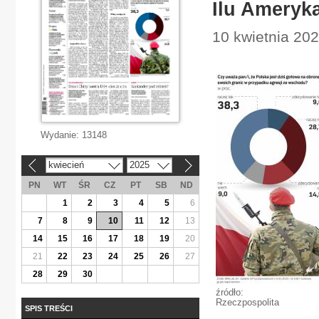
Ilu Ameryk
10 kwietnia 202
Wydanie:
13148
kwiecień
2025
«
»
PN
WT
ŚR
CZ
PT
SB
ND
1
2
3
4
5
6
7
8
9
10
11
12
13
14
15
16
17
18
19
20
21
22
23
24
25
26
27
28
29
30
źródło:
Rzeczpospolita
SPIS TREŚCI