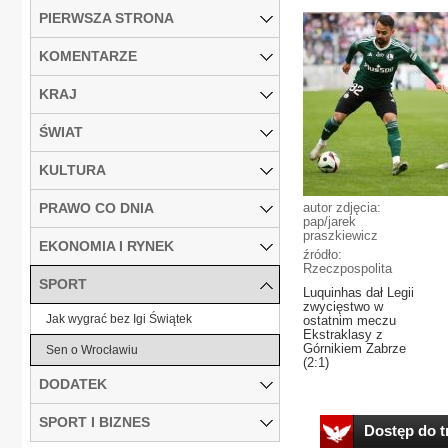
PIERWSZA STRONA
KOMENTARZE
KRAJ
ŚWIAT
KULTURA
PRAWO CO DNIA
autor zdjęcia:
pap/jarek
praszkiewicz
EKONOMIA I RYNEK
źródło:
Rzeczpospolita
SPORT
Luquinhas dał Legii
zwycięstwo w
Jak wygrać bez Igi Świątek
ostatnim meczu
Ekstraklasy z
Górnikiem Zabrze
Sen o Wrocławiu
(2:1)
DODATEK
SPORT I BIZNES
Dostęp do tr