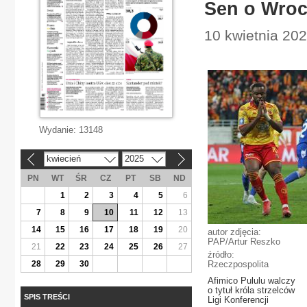
Sen o Wroc
10 kwietnia 20
Wydanie:
13148
kwiecień
2025
«
»
PN
WT
ŚR
CZ
PT
SB
ND
1
2
3
4
5
6
7
8
9
10
11
12
13
14
15
16
17
18
19
20
autor zdjęcia:
PAP/Artur Reszko
21
22
23
24
25
26
27
źródło:
28
29
30
Rzeczpospolita
Afimico Pululu walczy
o tytuł króla strzelców
SPIS TREŚCI
Ligi Konferencji