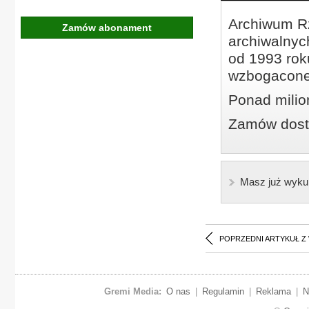
Archiwum Rz
Zamów abonament
archiwalnyc
od 1993 roku
wzbogacone
Ponad milio
Zamów dostę
Masz już wyku
POPRZEDNI ARTYKUŁ Z
Gremi Media:
O nas
|
Regulamin
|
Reklama
|
N