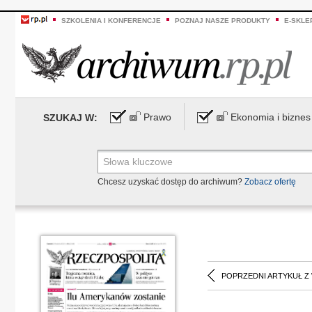
SZKOLENIA I KONFERENCJE
POZNAJ NASZE PRODUKTY
E-SKLE
Prawo
Ekonomia i biznes
SZUKAJ W:
Chcesz uzyskać dostęp do archiwum?
Zobacz ofertę
POPRZEDNI ARTYKUŁ Z