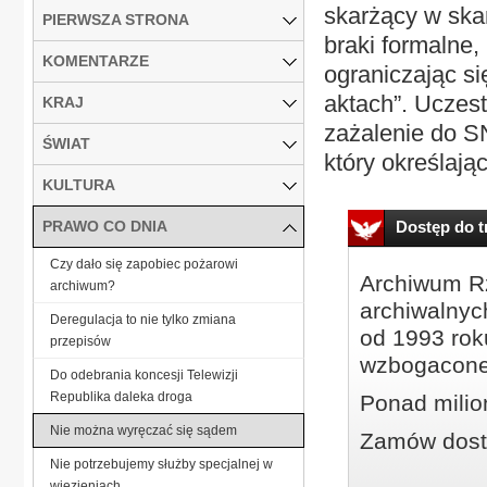
skarżący w skar
PIERWSZA STRONA
braki formalne,
KOMENTARZE
ograniczając s
aktach”. Uczes
KRAJ
zażalenie do SN
ŚWIAT
który określają
KULTURA
PRAWO CO DNIA
Dostęp do tr
Czy dało się zapobiec pożarowi
Archiwum Rz
archiwum?
archiwalnyc
Deregulacja to nie tylko zmiana
od 1993 roku
przepisów
wzbogacone
Do odebrania koncesji Telewizji
Republika daleka droga
Ponad milio
Nie można wyręczać się sądem
Zamów dostę
Nie potrzebujemy służby specjalnej w
więzieniach