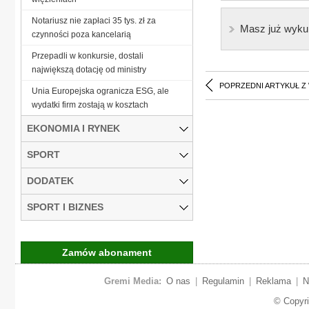
Notariusz nie zapłaci 35 tys. zł za
Masz już wyku
czynności poza kancelarią
Przepadli w konkursie, dostali
największą dotację od ministry
POPRZEDNI ARTYKUŁ Z
Unia Europejska ogranicza ESG, ale
wydatki firm zostają w kosztach
EKONOMIA I RYNEK
SPORT
DODATEK
SPORT I BIZNES
Zamów abonament
Gremi Media:
O nas
|
Regulamin
|
Reklama
|
N
© Copyr