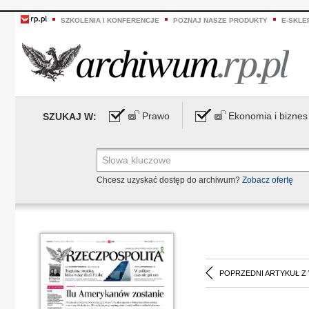
SZKOLENIA I KONFERENCJE
POZNAJ NASZE PRODUKTY
E-SKLE
Prawo
Ekonomia i biznes
SZUKAJ W:
Chcesz uzyskać dostęp do archiwum?
Zobacz ofertę
POPRZEDNI ARTYKUŁ Z