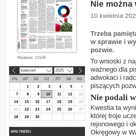
Nie można 
10 kwietnia 20
Trzeba pamięt
w sprawie i w
pozwie.
Wydanie:
13148
To wnioski z n
ważnego dla pi
kwiecień
2025
«
»
adwokaci i rad
PN
WT
ŚR
CZ
PT
SB
ND
piszących pozw
1
2
3
4
5
6
7
8
9
10
11
12
13
Nie podali 
14
15
16
17
18
19
20
Kwestia ta wyn
21
22
23
24
25
26
27
której troje u
28
29
30
rejonowego i o
Okręgowy w War
SPIS TREŚCI