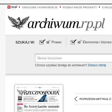
SZKOLENIA I KONFERENCJE
POZNAJ NASZE PRODUKTY
E-SKLE
Prawo
Ekonomia i biznes
SZUKAJ W:
Chcesz uzyskać dostęp do archiwum?
Zobacz ofertę
POPRZEDNI ARTYKUŁ Z