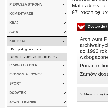
PIERWSZA STRONA
Matuszkiewicz o
97. rocznicę uro
KOMENTARZE
KRAJ
Dostęp do tr
ŚWIAT
Archiwum Rz
KULTURA
archiwalnyc
Kaczyński go nie ruszył
od 1993 roku
wzbogacone
Saksofon zabrał ze sobą do trumny
Ponad milio
PRAWO CO DNIA
Zamów dostę
EKONOMIA I RYNEK
SPORT
DODATEK
Masz już wyku
SPORT I BIZNES