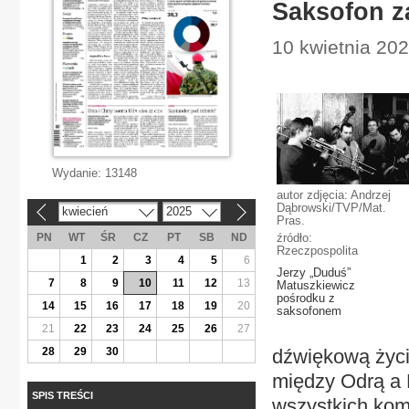
Saksofon z
10 kwietnia 202
Wydanie:
13148
autor zdjęcia: Andrzej
Dąbrowski/TVP/Mat.
kwiecień
2025
«
»
Pras.
PN
WT
ŚR
CZ
PT
SB
ND
źródło:
Rzeczpospolita
1
2
3
4
5
6
Jerzy „Duduś”
7
8
9
10
11
12
13
Matuszkiewicz
pośrodku z
14
15
16
17
18
19
20
saksofonem
21
22
23
24
25
26
27
28
29
30
dźwiękową życi
między Odrą a 
SPIS TREŚCI
wszystkich komp