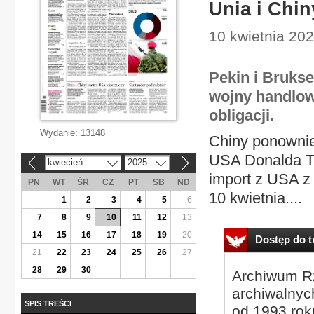
Unia i Chin
10 kwietnia 202
Pekin i Bruks
wojny handlow
obligacji.
Wydanie:
13148
Chiny ponownie
USA Donalda Tr
kwiecień
2025
«
»
import z USA z
PN
WT
ŚR
CZ
PT
SB
ND
10 kwietnia....
1
2
3
4
5
6
7
8
9
10
11
12
13
14
15
16
17
18
19
20
Dostęp do tr
21
22
23
24
25
26
27
28
29
30
Archiwum Rz
archiwalnyc
SPIS TREŚCI
od 1993 roku