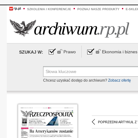
SZKOLENIA I KONFERENCJE
POZNAJ NASZE PRODUKTY
E-SKLE
Prawo
Ekonomia i biznes
SZUKAJ W:
Chcesz uzyskać dostęp do archiwum?
Zobacz ofertę
POPRZEDNI ARTYKUŁ Z