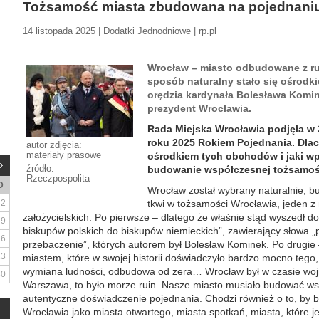
Tożsamość miasta zbudowana na pojednani
14 listopada 2025 | Dodatki Jednodniowe | rp.pl
Wrocław – miasto odbudowane z ruin
sposób naturalny stało się ośrodk
orędzia kardynała Bolesława Komin
prezydent Wrocławia.
Rada Miejska Wrocławia podjęła w 
roku 2025 Rokiem Pojednania. Dlac
autor zdjęcia:
materiały prasowe
ośrodkiem tych obchodów i jaki w
źródło:
budowanie współczesnej tożsamoś
Rzeczpospolita
D
Wrocław został wybrany naturalnie, bu
2
tkwi w tożsamości Wrocławia, jeden z
założycielskich. Po pierwsze – dlatego że właśnie stąd wyszedł 
9
biskupów polskich do biskupów niemieckich”, zawierający słowa 
16
przebaczenie”, których autorem był Bolesław Kominek. Po drugie 
23
miastem, które w swojej historii doświadczyło bardzo mocno tego,
wymiana ludności, odbudowa od zera… Wrocław był w czasie wojn
30
Warszawa, to było morze ruin. Nasze miasto musiało budować w
autentyczne doświadczenie pojednania. Chodzi również o to, b
Wrocławia jako miasta otwartego, miasta spotkań, miasta, które 