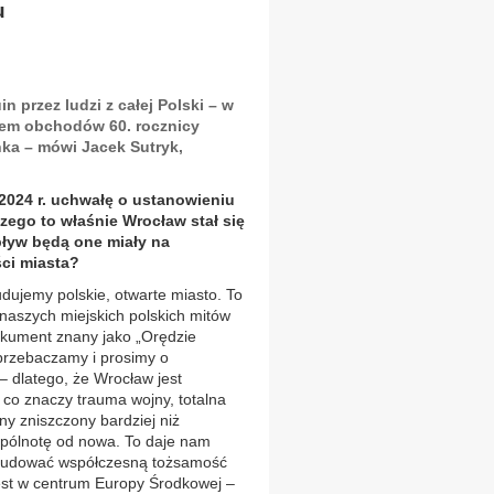
u
 przez ludzi z całej Polski – w
iem obchodów 60. rocznicy
ka – mówi Jacek Sutryk,
2024 r. uchwałę o ustanowieniu
zego to właśnie Wrocław stał się
pływ będą one miały na
ci miasta?
dujemy polskie, otwarte miasto. To
 naszych miejskich polskich mitów
dokument znany jako „Orędzie
„przebaczamy i prosimy o
– dlatego, że Wrocław jest
 co znaczy trauma wojny, totalna
y zniszczony bardziej niż
spólnotę od nowa. To daje nam
y budować współczesną tożsamość
jest w centrum Europy Środkowej –