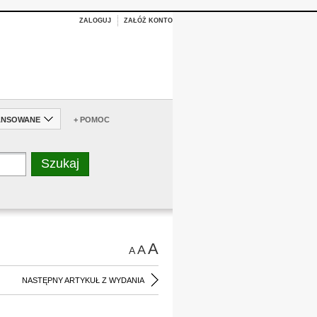
ZALOGUJ
ZAŁÓŻ KONTO
ANSOWANE
+ POMOC
A
A
A
NASTĘPNY ARTYKUŁ Z WYDANIA