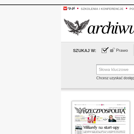
SZKOLENIA I KONFERENCJE
PO
Prawo
SZUKAJ W:
Chcesz uzyskać dostę