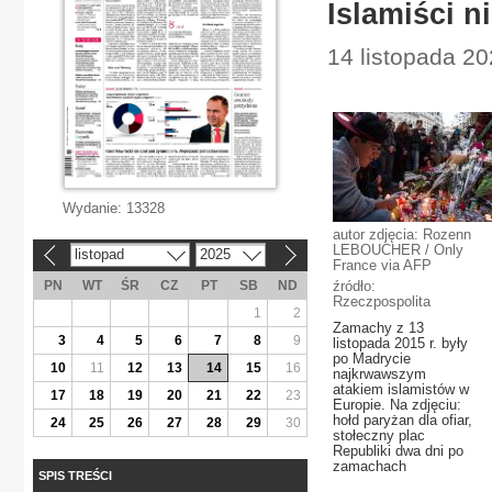
Islamiści n
14 listopada 202
Wydanie:
13328
autor zdjęcia: Rozenn
LEBOUCHER / Only
listopad
2025
«
»
France via AFP
PN
WT
ŚR
CZ
PT
SB
ND
źródło:
Rzeczpospolita
1
2
Zamachy z 13
3
4
5
6
7
8
9
listopada 2015 r. były
po Madrycie
10
11
12
13
14
15
16
najkrwawszym
atakiem islamistów w
17
18
19
20
21
22
23
Europie. Na zdjęciu:
hołd paryżan dla ofiar,
24
25
26
27
28
29
30
stołeczny plac
Republiki dwa dni po
zamachach
SPIS TREŚCI