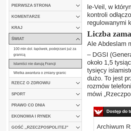
PIERWSZA STRONA
le-Veil, w któr
kontroli odłącz
KOMENTARZE
regulowanymi ko
KRAJ
Liczba zama
ŚWIAT
Ale Abdeslam 
100 mln dol. łapówek, podejrzani już za
– DGSI (General
granicą
około 1,5 tysią
Islamiści nie darują Francji
tysięcy islamis
Wielka awantura o zmiany granic
dużo. To jest p
RZECZ O ZDROWIU
rozmów telefon
mówi „Rzeczposp
SPORT
PRAWO CO DNIA
Dostęp do tr
EKONOMIA I RYNEK
Archiwum Rz
GOŚĆ ,,RZECZPOSPOLITEJ''