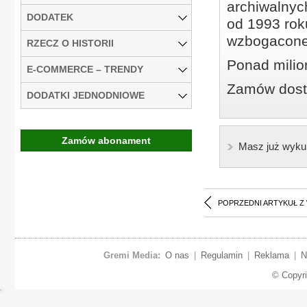
archiwalnyc
DODATEK
od 1993 roku
wzbogacone
RZECZ O HISTORII
Ponad milio
E-COMMERCE – TRENDY
Zamów dostę
DODATKI JEDNODNIOWE
Zamów abonament
Masz już wyku
POPRZEDNI ARTYKUŁ Z
Gremi Media:
O nas
|
Regulamin
|
Reklama
|
N
© Copyr