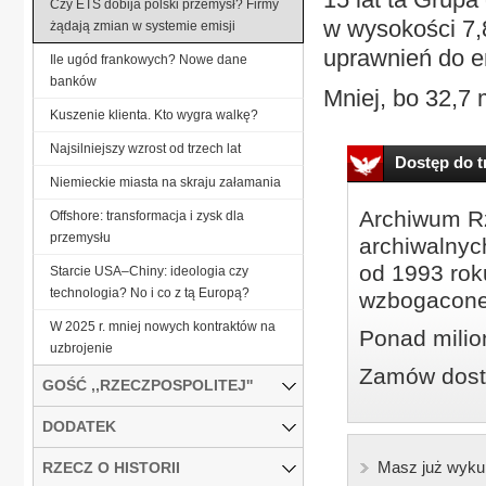
Czy ETS dobija polski przemysł? Firmy
w wysokości 7,
żądają zmian w systemie emisji
uprawnień do e
Ile ugód frankowych? Nowe dane
banków
Mniej, bo 32,7 
Kuszenie klienta. Kto wygra walkę?
Najsilniejszy wzrost od trzech lat
Dostęp do tr
Niemieckie miasta na skraju załamania
Archiwum Rz
Offshore: transformacja i zysk dla
przemysłu
archiwalnyc
od 1993 roku
Starcie USA–Chiny: ideologia czy
technologia? No i co z tą Europą?
wzbogacone
W 2025 r. mniej nowych kontraktów na
Ponad milio
uzbrojenie
Zamów dostę
GOŚĆ ,,RZECZPOSPOLITEJ''
DODATEK
Masz już wyku
RZECZ O HISTORII