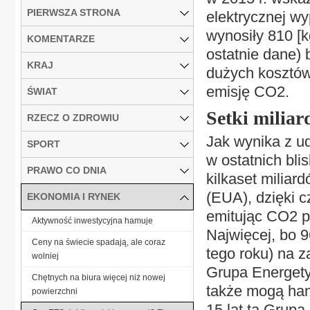
PIERWSZA STRONA
elektrycznej wy
wynosiły 810 [k
KOMENTARZE
ostatnie dane) 
KRAJ
dużych kosztów 
emisję CO2.
ŚWIAT
Setki milia
RZECZ O ZDROWIU
Jak wynika z u
SPORT
w ostatnich bli
PRAWO CO DNIA
kilkaset miliar
(EUA), dzięki 
EKONOMIA I RYNEK
emitując CO2 p
Aktywność inwestycyjna hamuje
Najwięcej, bo 9
Ceny na świecie spadają, ale coraz
tego roku) na 
wolniej
Grupa Energety
Chętnych na biura więcej niż nowej
także mogą han
powierzchni
15 lat ta Grup