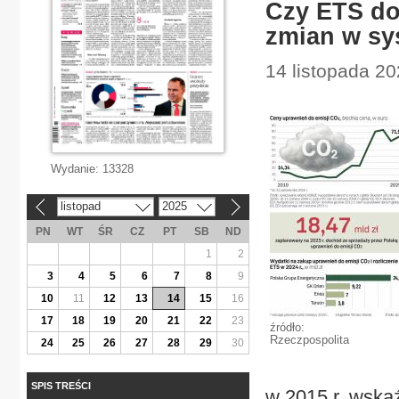
Czy ETS do
zmian w sy
14 listopada 20
Wydanie:
13328
listopad
2025
«
»
PN
WT
ŚR
CZ
PT
SB
ND
1
2
3
4
5
6
7
8
9
10
11
12
13
14
15
16
17
18
19
20
21
22
23
źródło:
Rzeczpospolita
24
25
26
27
28
29
30
SPIS TREŚCI
w 2015 r. wskaź