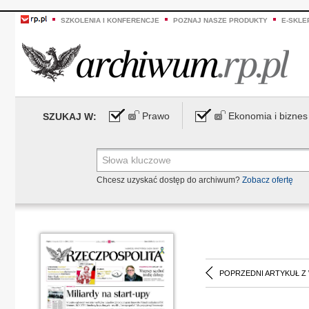
SZKOLENIA I KONFERENCJE
POZNAJ NASZE PRODUKTY
E-SKLE
Prawo
Ekonomia i biznes
SZUKAJ W:
Chcesz uzyskać dostęp do archiwum?
Zobacz ofertę
POPRZEDNI ARTYKUŁ Z