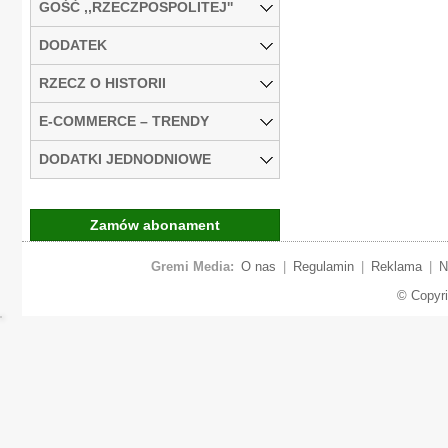
GOŚĆ ,,RZECZPOSPOLITEJ''
DODATEK
RZECZ O HISTORII
E-COMMERCE – TRENDY
DODATKI JEDNODNIOWE
Zamów abonament
Gremi Media:
O nas
|
Regulamin
|
Reklama
|
N
© Copyr