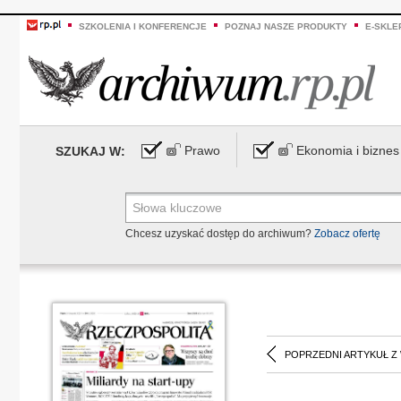
SZKOLENIA I KONFERENCJE
POZNAJ NASZE PRODUKTY
E-SKLE
Prawo
Ekonomia i biznes
SZUKAJ W:
Chcesz uzyskać dostęp do archiwum?
Zobacz ofertę
POPRZEDNI ARTYKUŁ Z