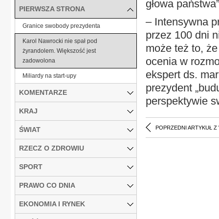
głowa państwa”
PIERWSZA STRONA
– Intensywna p
Granice swobody prezydenta
przez 100 dni 
Karol Nawrocki nie spał pod
może też to, ż
żyrandolem. Większość jest
ocenia w rozmo
zadowolona
ekspert ds. ma
Miliardy na start-upy
prezydent „budu
KOMENTARZE
perspektywie s
KRAJ
POPRZEDNI ARTYKUŁ Z
ŚWIAT
RZECZ O ZDROWIU
SPORT
PRAWO CO DNIA
EKONOMIA I RYNEK