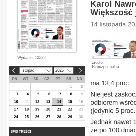
Karol Nawr
Większość 
14 listopada 20
Wydanie:
13328
źródło:
Rzeczpospolita
listopad
2025
«
»
PN
WT
ŚR
CZ
PT
SB
ND
ma 13,4 proc.
1
2
Nie jest zasko
3
4
5
6
7
8
9
odbiorem wśród 
10
11
12
13
14
15
16
(jedynie 5 proc.
17
18
19
20
21
22
23
24
25
26
27
28
29
30
Jednak nawet 1
że po 100 dniac
SPIS TREŚCI