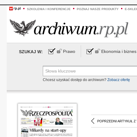
SZKOLENIA I KONFERENCJE
POZNAJ NASZE PRODUKTY
E-SKLE
Prawo
Ekonomia i biznes
SZUKAJ W:
Chcesz uzyskać dostęp do archiwum?
Zobacz ofertę
POPRZEDNI ARTYKUŁ Z