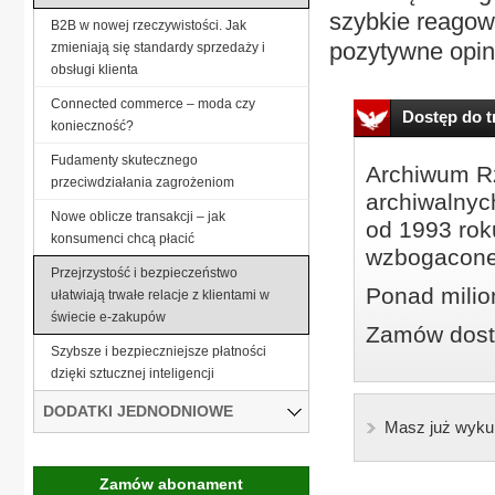
szybkie reagowa
B2B w nowej rzeczywistości. Jak
pozytywne opin
zmieniają się standardy sprzedaży i
obsługi klienta
Connected commerce – moda czy
Dostęp do tr
konieczność?
Fudamenty skutecznego
Archiwum Rz
przeciwdziałania zagrożeniom
archiwalnyc
Nowe oblicze transakcji – jak
od 1993 roku
konsumenci chcą płacić
wzbogacone
Przejrzystość i bezpieczeństwo
Ponad milio
ułatwiają trwałe relacje z klientami w
świecie e-zakupów
Zamów dostę
Szybsze i bezpieczniejsze płatności
dzięki sztucznej inteligencji
DODATKI JEDNODNIOWE
Masz już wyku
Zamów abonament