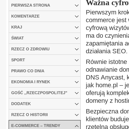
Ważna cyfr
PIERWSZA STRONA
Pierwszym krok
KOMENTARZE
commerce jest 
cyfrową wizytów
KRAJ
ma do czynienia
ŚWIAT
zapamiętania a
RZECZ O ZDROWIU
działania SEO.
SPORT
Równie istotne 
odnawianie dom
PRAWO CO DNIA
DNS Anycast, kt
EKONOMIA I RYNEK
jak home.pl – 
oferują komplek
GOŚĆ ,,RZECZPOSPOLITEJ''
domeny z hosti
DODATEK
Bezpieczna dom
RZECZ O HISTORII
klientów buduj
E-COMMERCE – TRENDY
rzetelną obsług