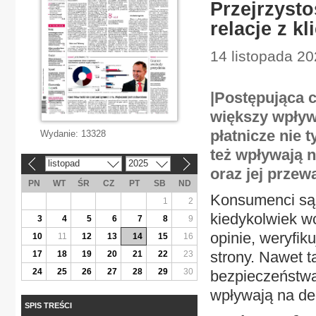
Przejrzysto
relacje z k
14 listopada 2
|Postępująca c
większy wpływ
płatnicze nie t
Wydanie:
13328
też wpływają n
listopad
2025
«
»
oraz jej prze
PN
WT
ŚR
CZ
PT
SB
ND
Konsumenci są 
1
2
kiedykolwiek w
3
4
5
6
7
8
9
opinie, weryfi
10
11
12
13
14
15
16
strony. Nawet t
17
18
19
20
21
22
23
24
25
26
27
28
29
30
bezpieczeństwa
wpływają na de
SPIS TREŚCI