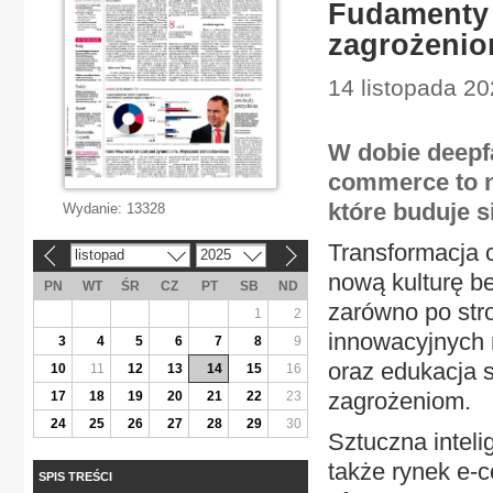
Fudamenty 
zagrożeni
14 listopada 2
W dobie deepf
commerce to ni
które buduje s
Wydanie:
13328
Transformacja c
listopad
2025
«
»
nową kulturę b
PN
WT
ŚR
CZ
PT
SB
ND
zarówno po str
1
2
innowacyjnych 
3
4
5
6
7
8
9
oraz edukacja 
10
11
12
13
14
15
16
zagrożeniom.
17
18
19
20
21
22
23
24
25
26
27
28
29
30
Sztuczna inteli
także rynek e-c
SPIS TREŚCI