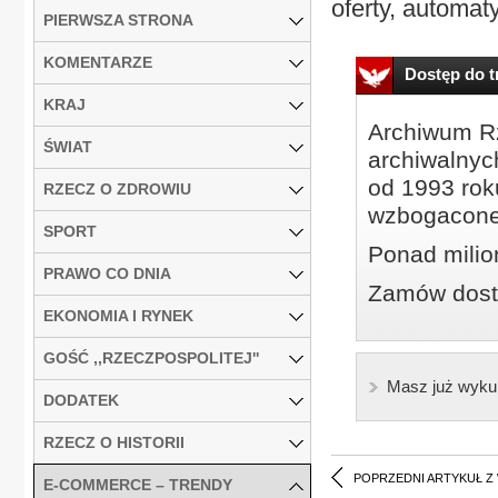
oferty, automaty
PIERWSZA STRONA
KOMENTARZE
Dostęp do tr
KRAJ
Archiwum Rz
ŚWIAT
archiwalnyc
od 1993 roku
RZECZ O ZDROWIU
wzbogacone
SPORT
Ponad milio
PRAWO CO DNIA
Zamów dostę
EKONOMIA I RYNEK
GOŚĆ ,,RZECZPOSPOLITEJ''
Masz już wyku
DODATEK
RZECZ O HISTORII
POPRZEDNI ARTYKUŁ Z
E-COMMERCE – TRENDY