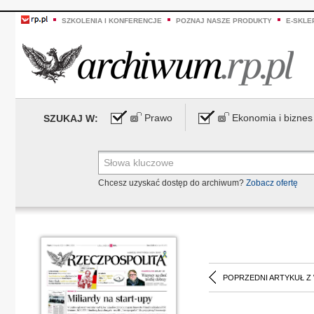
SZKOLENIA I KONFERENCJE
POZNAJ NASZE PRODUKTY
E-SKLE
Prawo
Ekonomia i biznes
SZUKAJ W:
Chcesz uzyskać dostęp do archiwum?
Zobacz ofertę
POPRZEDNI ARTYKUŁ Z